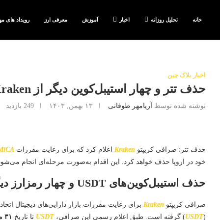
خانه
تحلیل روزانه
اخبار
آموزش
معرفی ارز
رویداد های مه
اخبار بلاک چین
حذف تتر و چهار استیبل‌کوین دیگر از Kraken در اروپا
نوشته شده توسط
آریامهر طوفانی
۱۳ بهمن, ۱۴۰۳
249
بازدید
حذف تتر: صرافی کریپتو
Kraken
اعلام کرد که برای رعایت مقررات
MiCA
خود در اروپا حذف خواهد کرد. این اقدام به‌صورت مرحله‌ای انجام می‌شود ت
حذف استیبل‌کوین‌های USDT و چهار رمزارز دیگر از Kraken در اروپا
صرافی کریپتو
Kraken
برای رعایت مقررات بازار دارایی‌های دیجیتال اتحادیه
(
USDT
) گرفته است. طبق اعلام رسمی این صرافی،
USDT
تا تاریخ
۳۱ مارس