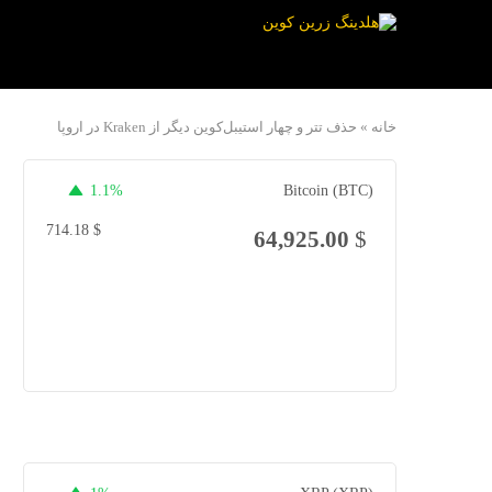
خانه
»
حذف تتر و چهار استیبل‌کوین دیگر از Kraken در اروپا
1.1%
Bitcoin (BTC)
714.18
$
64,925.00
$