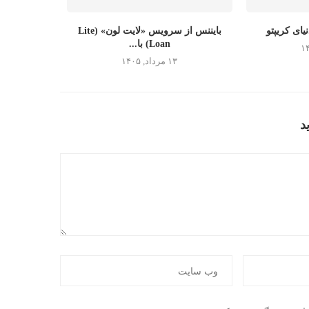
یای کریپتو
بایننس از سرویس «لایت لون» (Lite
Loan) با...
۱۳ مرداد, ۱۴۰۵
د