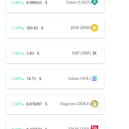
Tether (USDT)
0.00%
0.999525
$
BNB (BNB)
1.50%
593.83
$
XRP (XRP)
1.00%
1.03
$
Solana (SOL)
2.80%
74.75
$
Dogecoin (DOGE)
1.60%
0.070207
$