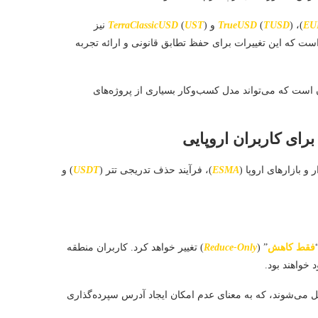
EU
)،
) و
TUSD
(
TrueUSD
UST
(
TerraClassicUSD
) نیز
است که این تغییرات برای حفظ تطابق قانونی و ارائه تجربه
ن است که می‌تواند مدل کسب‌وکار بسیاری از پروژه‌های
و بازارهای اروپا (
ESMA
)، فرآیند حذف تدریجی تتر (
USDT
) و
فقط کاهش
” (
Reduce-Only
) تغییر خواهد کرد. کاربران منطقه
خواهند بود.
ل می‌شوند، که به معنای عدم امکان ایجاد آدرس سپرده‌گذاری