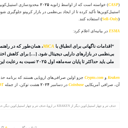
(
CASP
) خواسته است که از اواسط ژانویه
۲۰۲۵
محدودسازی استیبل‌کوین‌ه
استیبل‌کوین‌ها تأکید کرده تا از ایجاد بی‌نظمی در بازار کریپتو جلوگیری ش
(
Sell-Only
)
استفاده کنند.
ESMA
در بیانیه‌ای اعلام کرد:
“اقدامات ناگهانی برای انطباق با
MiCA
، همان‌طور که در راهن
بی‌نظمی در بازارهای دارایی دیجیتال شود. […] برای کاهش اخت
ملی باید حداکثر تا پایان سه‌ماهه اول ۲۰۲۵ نسبت به رعایت این مقررات اطمینان حاصل کنند.”
Kraken
و
Crypto.com
جزو اولین صرافی‌های اروپایی هستند که برنامه حذف 
آن، صرافی آمریکایی
Coinbase
در دسامبر
۲۰۲۴
هشت توکن، از جمله
DT
حذف تتر و چهار استیبل‌کوین دیگر از KRAKEN در اروپا،حذف تتر و چهار استیبل‌کوین دیگر،حذف تتر،KRAKEN،تتر
0