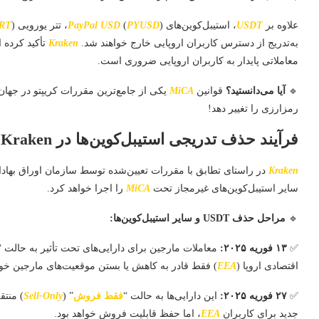
علاوه بر
USDT
، استیبل‌کوین‌های
)، تتر یورویی (
PYUSD
(
PayPal USD
RT
به‌تدریج از دسترس کاربران اروپایی خارج خواهند شد.
Kraken
تأکید کرده 
معاملاتی پایدار به کاربران اروپایی ضروری است.
🔹
آیا می‌دانستید؟
قوانین
MiCA
یکی از جامع‌ترین مقررات کریپتو در جها
رمزارزی را تغییر دهد!
فرآیند حذف تدریجی استیبل‌کوین‌ها در Kraken برای کاربران اروپایی
Kraken
در راستای تطابق با مقررات تعیین‌شده توسط سازمان اوراق بهادار 
سایر استیبل‌کوین‌های غیرمجاز تحت
MiCA
را اجرا خواهد کرد.
🔹
مراحل حذف USDT و سایر استیبل‌کوین‌ها:
✅
۱۳ فوریه ۲۰۲۵:
معاملات مارجین برای دارایی‌های تحت تأثیر به حالت “
اقتصادی اروپا (
EEA
) فقط قادر به کاهش یا بستن موقعیت‌های مارجین خود 
✅
۲۷ فوریه ۲۰۲۵:
این دارایی‌ها به حالت “
فقط فروش
” (
Sell-Only
) منتق
جدید برای کاربران
EEA
، اما حفظ قابلیت فروش خواهد بود.