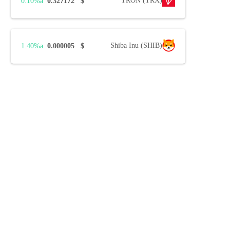
TRON (TRX)
0.10%
0.327172
$
Shiba Inu (SHIB)
1.40%
0.000005
$