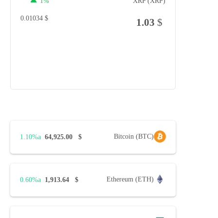
1%
XRP (XRP)
0.01034
$
1.03
$
Bitcoin (BTC)
1.10%
64,925.00
$
Ethereum (ETH)
0.60%
1,913.64
$