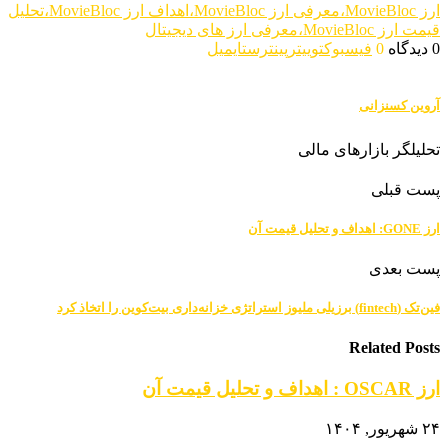
ارز MovieBloc،معرفی ارز MovieBloc،اهداف ارز MovieBloc،تحلیل
قیمت ارز MovieBloc،معرفی ارز های دیجیتال
0 دیدگاه
0
فیسبوک
توییتر
پینترست
ایمیل
آروین کسنزانی
تحلیلگر بازارهای مالی
پست قبلی
ارز GONE: اهداف و تحلیل قیمت آن
پست بعدی
فین‌تک (fintech) برزیلی ملیوز استراتژی خزانه‌داری بیت‌کوین را اتخاذ کرد
Related Posts
ارز OSCAR : اهداف و تحلیل قیمت آن
۲۴ شهریور, ۱۴۰۴