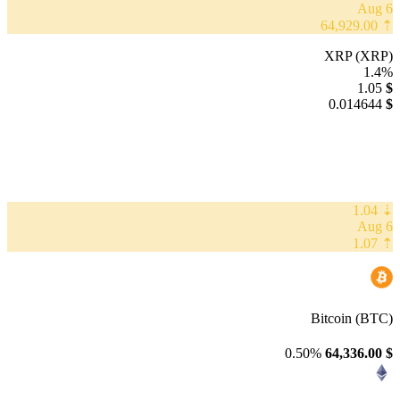
6 Aug
⇡ 64,929.00
XRP (XRP)
1.4%
1.05
$
0.014644
$
⇣ 1.04
6 Aug
⇡ 1.07
Bitcoin (BTC)
0.50%
64,336.00
$