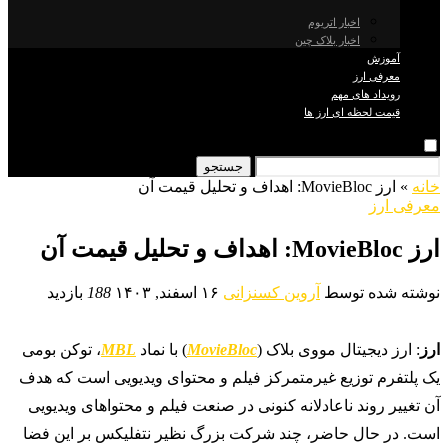
اخبار اتریوم
اخبار بلاک چین
آموزش
معرفی ارز
رویداد های مهم
قیمت لحظه ای ارز ها
جستجو
خانه
»
ارز MovieBloc: اهداف و تحلیل قیمت آن
معرفی ارز
ارز MovieBloc: اهداف و تحلیل قیمت آن
نوشته شده توسط
آروین کسنزانی
۱۶ اسفند, ۱۴۰۳
188
بازدید
ارز
: ارز دیجیتال مووی بلاک (
MovieBloc
) با نماد
MBL
، توکن بومی
یک پلتفرم توزیع غیرمتمرکز فیلم و محتوای ویدیویی است که هدف
آن تغییر روند ناعادلانه کنونی در صنعت فیلم و محتواهای ویدیویی
است. در حال حاضر، چند شرکت بزرگ نظیر نتفلیکس بر این فضا