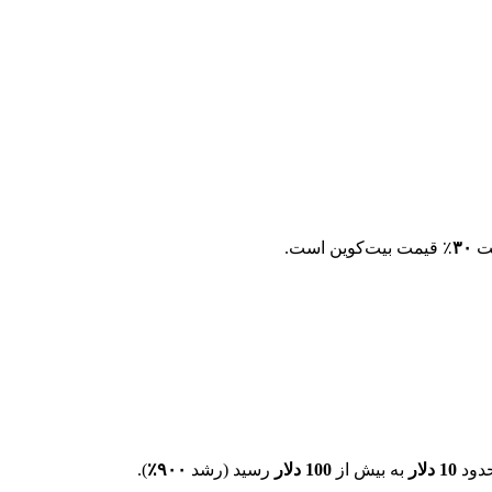
فت
۳۰
٪ قیمت بیت‌کوین است.
دود
10 دلار
به بیش از
100 دلار
رسید (رشد
۹۰۰٪
).