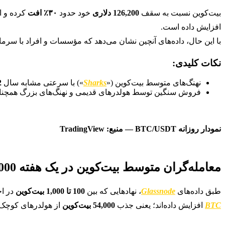
بیت‌کوین نسبت به سقف
126,200 دلاری
خود حدود
۳۰٪ افت
کرده و ا
افزایش داده است.
با این حال، داده‌های آنچین نشان می‌دهد که مؤسسات و افراد با سرمای
نکات کلیدی:
نهنگ‌های متوسط بیت‌کوین («
Sharks
») با سرعتی مشابه سال
2
فروش سنگین توسط هولدرهای قدیمی و نهنگ‌های بزرگ همچنان 
نمودار روزانه BTC/USDT — منبع: TradingView
معامله‌گران متوسط بیت‌کوین در یک هفته 54,000 BTC خریدند
طبق داده‌های
Glassnode
، نهادهایی که بین
100 تا 1,000 بیت‌کوین
در اخ
BTC
افزایش داده‌اند؛ یعنی جذب
54,000 بیت‌کوین
از هولدرهای کوچک‌ت