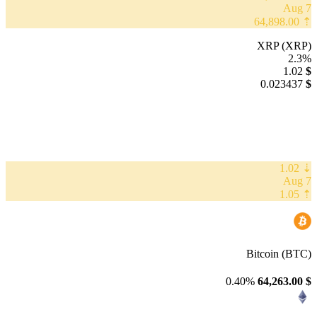
7 Aug
⇡ 64,898.00
XRP (XRP)
2.3%
1.02
$
0.023437
$
⇣ 1.02
7 Aug
⇡ 1.05
Bitcoin (BTC)
0.40%
64,263.00
$