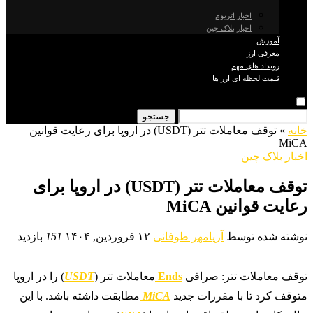
اخبار اتریوم
اخبار بلاک چین
آموزش
معرفی ارز
رویداد های مهم
قیمت لحظه ای ارز ها
جستجو
خانه
»
توقف معاملات تتر (USDT) در اروپا برای رعایت قوانین
MiCA
اخبار بلاک چین
توقف معاملات تتر (USDT) در اروپا برای
رعایت قوانین MiCA
نوشته شده توسط
آریامهر طوفانی
۱۲ فروردین, ۱۴۰۴
151
بازدید
توقف معاملات تتر: صرافی
Ends
معاملات تتر (
USDT
) را در اروپا
متوقف کرد تا با مقررات جدید
MiCA
مطابقت داشته باشد. با این