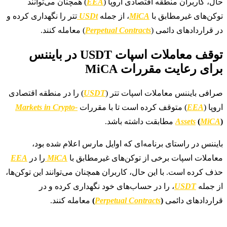
حال، کاربران منطقه اقتصادی اروپا (
EEA
) همچنان می‌توانند
توکن‌های غیرمطابق با
MiCA
، از جمله
USDt
تتر را نگهداری کرده و
در قراردادهای دائمی (
Perpetual Contracts
) معامله کنند.
توقف معاملات اسپات USDT در بایننس
برای رعایت مقررات MiCA
صرافی بایننس معاملات اسپات تتر (
USDT
) را در منطقه اقتصادی
اروپا (
EEA
) متوقف کرده است تا با مقررات
Markets in Crypto-
)
MiCA
(
Assets
مطابقت داشته باشد.
بایننس در راستای برنامه‌ای که اوایل مارس اعلام شده بود،
معاملات اسپات برخی از توکن‌های غیرمطابق با
MiCA
را در
EEA
حذف کرده است. با این حال، کاربران همچنان می‌توانند این توکن‌ها،
از جمله
USDT
، را در حساب‌های خود نگهداری کرده و در
قراردادهای دائمی
(
Perpetual Contracts
)
معامله کنند.