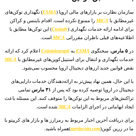
سازمان نظارت بر بازارهای مالی اروپا (
ESMA
) نگهداری توکن‌های
غیرمطابق با
MiCA
را ممنوع نکرده است. اقدام بایننس و کراکن
برای ادامه ارائه خدمات نگهداری (
Custody
) این توکن‌ها مطابق با
اطلاعیه‌های قبلی ناظران مقرراتی
MiCA
است.
در
۵ مارس
، سخنگوی
ESMA
به
Cointelegraph
اعلام کرد که ارائه
خدمات نگهداری و انتقال برای استیبل‌کوین‌های غیرمطابق با
MiCA
نقض قوانین جدید ارزهای دیجیتال اروپا محسوب نمی‌شود.
با این حال، همین نهاد پیش‌تر به ارائه‌دهندگان خدمات دارایی‌های
دیجیتال در اروپا توصیه کرده بود که پس از
۳۱ مارس
تمامی
تراکنش‌های مربوط به این توکن‌ها را متوقف کنند. این مسئله باعث
ایجاد ابهاماتی در اجرای الزامات
MiCA
شده است.
برای دریافت آخرین اخبار مربوط به رمزارز ها و بازار های کریپتو با
ما در زرین کوین(
zarrincoin.com
)همراه باشید.