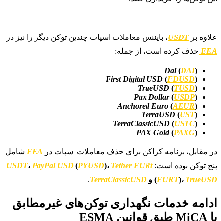
علاوه بر
USDT
، بایننس معاملات اسپات چندین توکن دیگر را نیز در
EEA
حذف کرده است، از جمله:
Dai
(
DAI
)
First Digital USD
(
FDUSD
)
TrueUSD
(
TUSD
)
Pax Dollar
(
USDP
)
Anchored Euro
(
AEUR
)
TerraUSD
(
UST
)
TerraClassicUSD
(
USTC
)
PAX Gold
(
PAXG
)
در مقابل، برنامه کراکن برای حذف معاملات اسپات در
EEA
شامل
پنج توکن بوده است:
Tether EURt
)،
PYUSD
(
PayPal USD
،
USDT
TrueUSD
)،
EURT
(
و
TerraClassicUSD
.
ادامه خدمات نگهداری توکن‌های غیرمطابق
با MiCA طبق قوانین ESMA