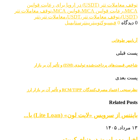
توقف معاملات تتر (USDT) در اروپا برای رعایت قوانین
MiCA،رعایت قوانین MiCA،قوانین MiCA،توقف معاملات تتر
(USDT)،توقف معاملات تتر،USDT،معاملات تتر،تتر
0 دیدگاه
0
فیسبوک
توییتر
پینترست
ایمیل
آریامهر طوفانی
پست قبلی
شاخص قیمت‌های پرداخت‌شده تولیدی (ISM) و تأثیر آن بر بازار
پست بعدی
نظرسنجی اعتماد مصرف‌کنندگان RCM/TIPP و تأثیر آن بر بازار ارز
Related Posts
بایننس از سرویس «لایت لون» (Lite Loan) با...
۱۳ مرداد, ۱۴۰۵
اخبار مهم امروز در دنیای کریپتو