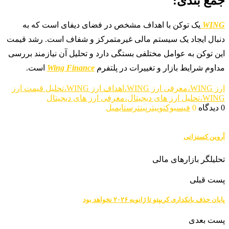
جمع بندی:
WING
یک توکن با اهداف مشخص در فضای دیفای است که به
دنبال ایجاد یک سیستم مالی غیر‌متمرکز و شفاف است. رشد قیمت
این توکن به عوامل مختلفی بستگی دارد و تحلیل آن نیازمند بررسی
مداوم شرایط بازار و تغییرات در پلتفرم
Wing Finance
است.
ارز WING،معرفی ارز WING،اهداف ارز WING،تحلیل قیمت ارز
WING،تحلیل ارز های دیجیتال،معرفی ارز های دیجیتال
0 دیدگاه
0
فیسبوک
توییتر
پینترست
ایمیل
آروین کسنزانی
تحلیلگر بازارهای مالی
پست قبلی
پایان حذف بانکداری کریپتو تا ژانویه ۲۰۲۶ نخواهد بود
پست بعدی