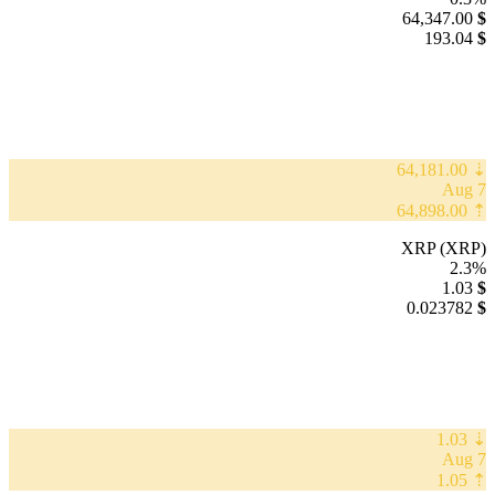
64,347.00
$
193.04
$
⇣ 64,181.00
7 Aug
⇡ 64,898.00
XRP (XRP)
2.3%
1.03
$
0.023782
$
⇣ 1.03
7 Aug
⇡ 1.05