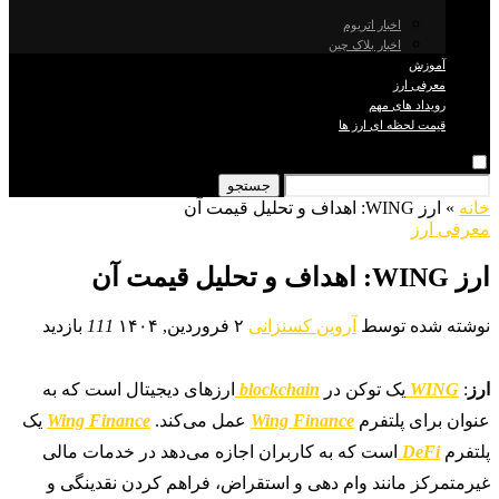
اخبار اتریوم
اخبار بلاک چین
آموزش
معرفی ارز
رویداد های مهم
قیمت لحظه ای ارز ها
جستجو
خانه
»
ارز WING: اهداف و تحلیل قیمت آن
معرفی ارز
ارز WING: اهداف و تحلیل قیمت آن
نوشته شده توسط
آروین کسنزانی
۲ فروردین, ۱۴۰۴
111
بازدید
ارز
:
WING
یک توکن در
blockchain
ارز‌های دیجیتال است که به
عنوان برای پلتفرم
Wing Finance
عمل می‌کند.
Wing Finance
یک
پلتفرم
DeFi
است که به کاربران اجازه می‌دهد در خدمات مالی
غیر‌متمرکز مانند وام دهی و استقراض، فراهم کردن نقدینگی و