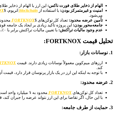
الهام از ذخایر طلای فورت ناکس:
این ارز با الهام از ذخایر طل
امنیت و غیرمتمرکز بودن:
با استفاده از
blockchain
اتریوم، $
OX
می‌شود.
تأمین عرضه محدود:
تعداد کل توکن‌های $
FORTKNOX
محدود به ۱ میلیارد واحد است، که می‌تواند به افزایش ارزش و جذاب
جامعه‌محور بودن:
این پروژه تأکید زیادی بر ایجاد یک جامعه قو
عدم وجود مالیات تراکنش:
با تعیین مالیات تراکنش برابر با ۰٪، کاربران می‌توانند بدون نگرانی از هزینه‌های اضافی، به خرید و فروش این ارز بپردازند.
تحلیل قیمت FORTKNOX:
1.
نوسانات بازار:
ارزهای میم‌کوین معمولاً نوسانات زیادی دارند. قیمت
RTKNOX
کند.
با توجه به اینکه این ارز در یک بازار پرنوسان قرار دارد، قیمت آ
2.
عرضه محدود:
تعداد کل توکن‌های
FORTKNOX
محدود به
۱
میلیارد واحد است
با این حال، اگر تقاضا برای این ارز نتواند عرضه را جبران کند
3.
حمایت از طرف جامعه: