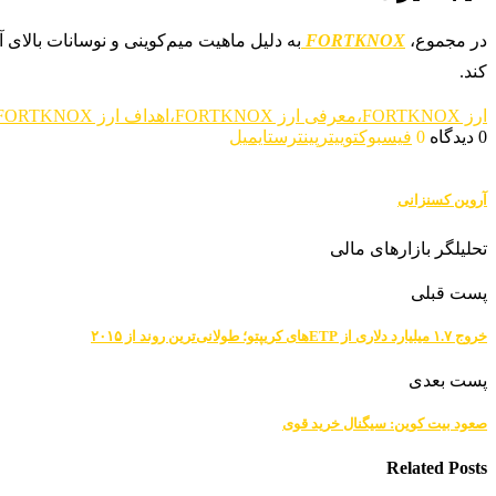
در مجموع،
FORTKNOX
به دلیل ماهیت میم‌کوینی و نوسانات بالای آ
کند.
ارز FORTKNOX،معرفی ارز FORTKNOX،اهداف ارز FORTKNOX،تحلیل قیمت ارز FORTKNOX،معرفی ارز های دیجیتال،تحلیل ارز ها یدیجیتال
0 دیدگاه
0
فیسبوک
توییتر
پینترست
ایمیل
آروین کسنزانی
تحلیلگر بازارهای مالی
پست قبلی
خروج ۱.۷ میلیارد دلاری از ETPهای کریپتو؛ طولانی‌ترین روند از ۲۰۱۵
پست بعدی
صعود بیت کوین: سیگنال خرید قوی
Related Posts