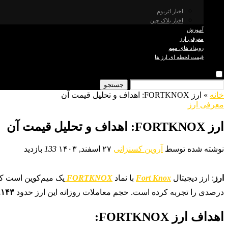
اخبار اتریوم
اخبار بلاک چین
آموزش
معرفی ارز
رویداد های مهم
قیمت لحظه ای ارز ها
جستجو
خانه
»
ارز FORTKNOX: اهداف و تحلیل قیمت آن
معرفی ارز
ارز FORTKNOX: اهداف و تحلیل قیمت آن
نوشته شده توسط
آروین کسنزانی
۲۷ اسفند, ۱۴۰۳
133
بازدید
ارز
: ارز دیجیتال
Fort Knox
با نماد
FORTKNOX
یک میم‌کوین است که
درصدی را تجربه کرده است. حجم معاملات روزانه این ارز حدود
,۱۴۳
اهداف ارز FORTKNOX: