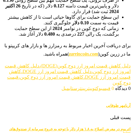
از طرف نزولی، یک سطح حمایت مهم بین سطح روانی
0.150
دلار و پایین‌ترین قیمت دامنه
0.127
دلار (که در تاریخ
26 اکتبر
2024
ثبت شد) قرار دارد.
این سطح حمایت برای گاوها حیاتی است تا از کاهش بیشتر
قیمت به سمت
0.10 دلار
جلوگیری کنند.
زمانی که دوج کوین در نوامبر
2024
از این سطح حمایت
برگشت، یک رالی
227
درصدی به
0.480
دلار آغاز شد.
برای دریافت آخرین اخبار مربوط به رمزارز ها و بازار های کریپتو با
ما در زرین کوین(
zarrincoin.com
)همراه باشید.
دلیل کاهش قیمت امروز ارز دوج کوین(DOGE)،دلیل کاهش قیمت
امروز ارز دوج کوین،دلیل کاهش قیمت امروز ارز DOGE،کاهش
قیمت امروز ارز DOGE،کاهش قیمت امروز ارز دوج کوین،قیمت
دوج کوین
0 دیدگاه
0
فیسبوک
توییتر
پینترست
ایمیل
آریامهر طوفانی
پست قبلی
اتریوم در معرض اصلاح به ۱.۸ هزار دلار با توجه به خروج سرمایه از صندوق‌های