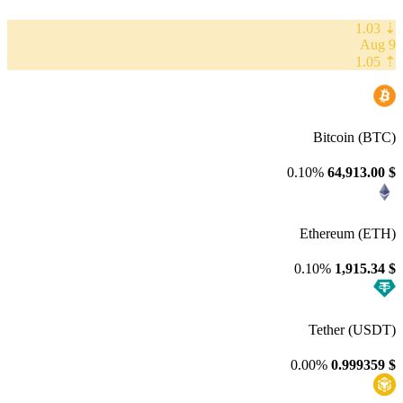
⇣ 1.03
9 Aug
⇡ 1.05
Bitcoin (BTC)
0.10%
64,913.00
$
Ethereum (ETH)
0.10%
1,915.34
$
Tether (USDT)
0.00%
0.999359
$