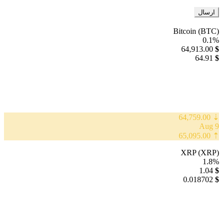
Bitcoin (BTC)
0.1%
64,913.00
$
64.91
$
⇣ 64,759.00
9 Aug
⇡ 65,095.00
XRP (XRP)
1.8%
1.04
$
0.018702
$