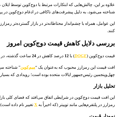
علاوه بر این، چالش‌هایی که ابتکارات مرتبط با دوج‌کوین توسط ایلا
شناخته می‌شود، به دلیل پیشرفت‌های ناکافی در ادغام دوج‌کوین در پروژه
این عوامل، همراه با چشم‌انداز محتاطانه‌تر در بازار گسترده‌تر رمزار
کنند.
بررسی دلایل کاهش قیمت دوج‌کوین امروز
قیمت دوج‌کوین (
DOGE
) با
12
درصد کاهش در
24
ساعت گذشته، در ت
افت قیمت این رمزارز محبوب که به‌عنوان یک “
میم‌کوین
” شناخته می‌
چهل‌وپنجمین رئیس‌جمهور ایالات متحده بوده است؛ رویدادی که بسیاری 
تحلیل بازار
این افت قیمت دوج‌کوین در شرایطی اتفاق می‌افتد که فضای کلی بازا
رمزارز در پلتفرم‌هایی مانند توییتر (که اخیراً به
X
تغییر نام داده است) بر
نمودار قیمت