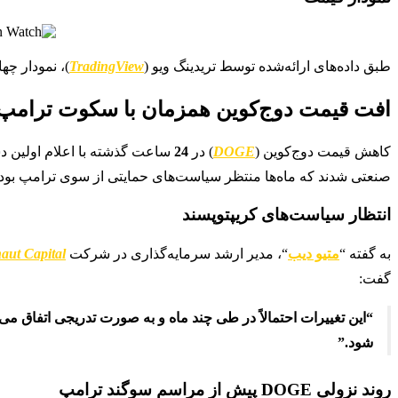
طبق داده‌های ارائه‌شده توسط تریدینگ ویو (
TradingView
)، نمودار چه
افت قیمت دوج‌کوین همزمان با سکوت ترامپ د
کاهش قیمت دوج‌کوین (
DOGE
) در
24
ساعت گذشته با اعلام اولین دس
صنعتی شدند که ماه‌ها منتظر سیاست‌های حمایتی از سوی ترامپ بود.
انتظار سیاست‌های کریپتوپسند
به گفته “
متیو دیب
“، مدیر ارشد سرمایه‌گذاری در شرکت
aut Capital
گفت:
“این تغییرات احتمالاً در طی چند ماه و به صورت تدریجی اتفاق م
شود.”
روند نزولی DOGE پیش از مراسم سوگند ترامپ