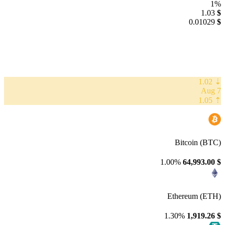
1%
1.03
$
0.01029
$
⇣ 1.02
7 Aug
⇡ 1.05
Bitcoin (BTC)
1.00%
64,993.00
$
Ethereum (ETH)
1.30%
1,919.26
$