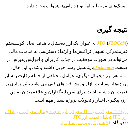
ریسک‌های مرتبط با این نوع دارایی‌ها همواره وجود دارد.
نتیجه گیری
)
JTOCoin
(
JTO
به عنوان یک ارز دیجیتال با هدف ایجاد اکوسیستم
غیرمتمرکز، تسهیل تراکنش‌ها و ارتقاء دسترسی به خدمات مالی،
می‌تواند در صورت موفقیت در جذب کاربران و افزایش پذیرش در
صنعت
blockchain
، پتانسیل رشد خوبی داشته باشد. با این حال،
مانند هر ارز دیجیتال دیگری، عوامل مختلفی از جمله رقابت با سایر
پروژه‌ها، نوسانات بازار و پیشرفت‌های فنی می‌توانند تأثیر زیادی بر
قیمت آن داشته باشند. برای سرمایه‌گذاران و علاقه‌مندان به این
ارز، پیگیری اخبار و تحولات پروژه بسیار مهم است.
ارزJTO،معرفی ارزJTO،معرفی ارز های دیجیتال،معرفی ارز،اداف
ارز JTO،تحلیل قیمت ارزJTO
0 دیدگاه
0
فیسبوک
توییتر
پینترست
ایمیل