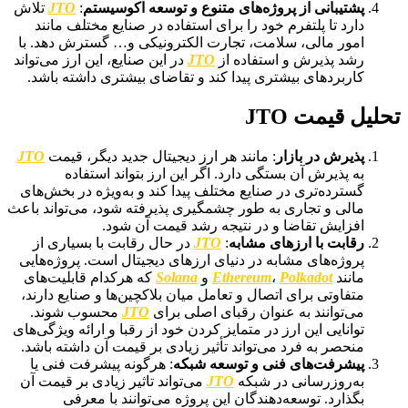
پشتیبانی از پروژه‌های متنوع و توسعه اکوسیستم
:
JTO
تلاش
دارد تا پلتفرم خود را برای استفاده در صنایع مختلف مانند
امور مالی، سلامت، تجارت الکترونیکی و… گسترش دهد. با
رشد پذیرش و استفاده از
JTO
در این صنایع، این ارز می‌تواند
کاربردهای بیشتری پیدا کند و تقاضای بیشتری داشته باشد.
تحلیل قیمت JTO
پذیرش در بازار
: مانند هر ارز دیجیتال جدید دیگر، قیمت
JTO
به پذیرش آن بستگی دارد. اگر این ارز بتواند استفاده
گسترده‌تری در صنایع مختلف پیدا کند و به‌ویژه در بخش‌های
مالی و تجاری به طور چشمگیری پذیرفته شود، می‌تواند باعث
افزایش تقاضا و در نتیجه رشد قیمت آن شود.
رقابت با ارزهای مشابه
:
JTO
در حال رقابت با بسیاری از
پروژه‌های مشابه در دنیای ارزهای دیجیتال است. پروژه‌هایی
مانند
Polkadot
،
Ethereum
و
Solana
که هرکدام قابلیت‌های
متفاوتی برای اتصال و تعامل میان بلاکچین‌ها و صنایع دارند،
می‌توانند به عنوان رقبای اصلی برای
JTO
محسوب شوند.
توانایی این ارز در متمایز کردن خود از رقبا و ارائه ویژگی‌های
منحصر به فرد می‌تواند تأثیر زیادی بر قیمت آن داشته باشد.
پیشرفت‌های فنی و توسعه شبکه
: هرگونه پیشرفت فنی یا
به‌روزرسانی در شبکه
JTO
می‌تواند تاثیر زیادی بر قیمت آن
بگذارد. توسعه‌دهندگان این پروژه می‌توانند با معرفی