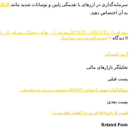
سرمایه‌گذاری در ارزهای با نقدینگی پایین و نوسانات شدید مانند
UILD
به آن اختصاص دهید.
معرفی ارزBUILD،ارزBUILD،معرفی ارز های دیجیتال،معرفی ارز،اهداف ارزBUILD،تحلیل قیمت ارز BUILD
0 دیدگاه
0
فیسبوک
توییتر
پینترست
ایمیل
آروین کسنزانی
تحلیلگر بازارهای مالی
پست قبلی
سولانا آماده جهش با حمایت ETF ایالات متحده و پذیرش خرده‌فروشی
پست بعدی
قیمت کاردانو(ADA)امروز چرا کاهش یافته است؟
Related Posts