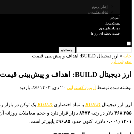
اخبار اتریوم
اخبار بلاک چین
آموزش
معرفی ارز
رویداد های مهم
قیمت لحظه ای ارز ها
جستجو
خانه
»
ارز دیجیتال BUILD: اهداف و پیش‌بینی قیمت
معرفی ارز
ارز دیجیتال BUILD: اهداف و پیش‌بینی قیمت
نوشته شده توسط
آروین کسنزانی
۲۰ دی, ۱۴۰۳
229
بازدید
ارز
: ارز دیجیتال
BUILD
با نماد اختصاری
BUILD
یک توکن در بازار رمزارزها است
۴۶۸,۳۵۵
دلار در رتبه
۸۴۷۴
بازار قرار دارد و حجم معاملات روزانه آن حدود ۱۵ دلار ا
۱۴۰۱
(
۰.۰۰۱
دلار)، اکنون حدود
۹۶.۸۵
٪ پایین‌تر است.