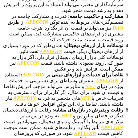
سرمایه‌گذاران معتبر، می‌تواند اعتماد به این پروژه را افزایش
دهد و به رشد قیمت منجر شود.
مشارکت و حاکمیت جامعه:
قدرت و مشارکت جامعه در
تصمیم‌گیری‌های مربوط به آینده توکن
APECOIN
از طریق
DAO
نیز می‌تواند بر قیمت آن اثر بگذارد. هرچه جامعه
بیشتری در فرآیندهای حاکمیتی مشارکت کند، ممکن است
روند قیمت به سمت مثبت حرکت کند.
نوسانات بازار ارزهای دیجیتال:
همان‌طور که در مورد بسیاری
از ارزهای دیجیتال دیگر، قیمت
APECOIN
تحت تأثیر
نوسانات کلی بازار ارزهای دیجیتال قرار دارد. اگر بازار به
طور کلی روند صعودی داشته باشد، قیمت
APECOIN
نیز
ممکن است افزایش یابد و برعکس.
تقاضا برای خدمات و ابزارهای مبتنی بر
APECOIN
:
استفاده
از
APECOIN
به‌عنوان وسیله‌ای برای دسترسی به خدمات
ویژه در دنیای
NFT
و متاورس می‌تواند موجب افزایش تقاضا
و قیمت آن شود. برای مثال، اگر کاربران برای دسترسی به
تجربیات خاص یا
NFT
های منحصر به فرد به
APECOIN
نیاز
داشته باشند، تقاضا برای این توکن افزایش خواهد یافت.
رقابت و پذیرش در بازارهای مشابه:
رقابت با ارزهای دیجیتال
دیگر در فضای متاورس و
NFT
، به ویژه در بین سایر
توکن‌های مرتبط با گیمینگ و دنیای دیجیتال، می‌تواند بر قیمت
APECOIN
تأثیر بگذارد. رقابت‌های شدید ممکن است موجب
کاهش قیمت
APECOIN
شود، در صورتی که پروژه‌های