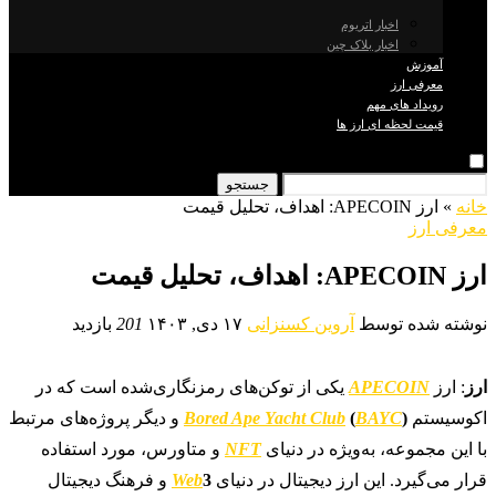
اخبار اتریوم
اخبار بلاک چین
آموزش
معرفی ارز
رویداد های مهم
قیمت لحظه ای ارز ها
جستجو
خانه
»
ارز APECOIN: اهداف، تحلیل قیمت
معرفی ارز
ارز APECOIN: اهداف، تحلیل قیمت
نوشته شده توسط
آروین کسنزانی
۱۷ دی, ۱۴۰۳
201
بازدید
ارز
: ارز
APECOIN
یکی از توکن‌های رمزنگاری‌شده است که در
اکوسیستم
)
BAYC
(
Bored Ape Yacht Club
و دیگر پروژه‌های مرتبط
با این مجموعه، به‌ویژه در دنیای
NFT
و متاورس، مورد استفاده
قرار می‌گیرد. این ارز دیجیتال در دنیای
3
Web
و فرهنگ دیجیتال