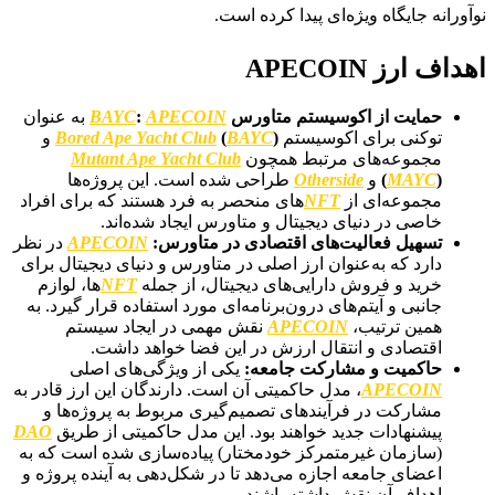
نوآورانه جایگاه ویژه‌ای پیدا کرده است.
اهداف ارز APECOIN
حمایت از اکوسیستم متاورس
APECOIN
:
BAYC
به عنوان
توکنی برای اکوسیستم
)
BAYC
(
Bored Ape Yacht Club
و
مجموعه‌های مرتبط همچون
Mutant Ape Yacht Club
)
MAYC
(
و
Otherside
طراحی شده است. این پروژه‌ها
مجموعه‌ای از
NFT
های منحصر به فرد هستند که برای افراد
خاصی در دنیای دیجیتال و متاورس ایجاد شده‌اند.
تسهیل فعالیت‌های اقتصادی در متاورس:
APECOIN
در نظر
دارد که به‌عنوان ارز اصلی در متاورس و دنیای دیجیتال برای
خرید و فروش دارایی‌های دیجیتال، از جمله
NFT
ها، لوازم
جانبی و آیتم‌های درون‌برنامه‌ای مورد استفاده قرار گیرد. به
همین ترتیب،
APECOIN
نقش مهمی در ایجاد سیستم
اقتصادی و انتقال ارزش در این فضا خواهد داشت.
حاکمیت و مشارکت جامعه:
یکی از ویژگی‌های اصلی
APECOIN
، مدل حاکمیتی آن است. دارندگان این ارز قادر به
مشارکت در فرآیندهای تصمیم‌گیری مربوط به پروژه‌ها و
پیشنهادات جدید خواهند بود. این مدل حاکمیتی از طریق
DAO
(سازمان غیرمتمرکز خودمختار) پیاده‌سازی شده است که به
اعضای جامعه اجازه می‌دهد تا در شکل‌دهی به آینده پروژه و
اهداف آن نقش داشته باشند.