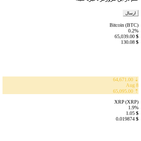
Bitcoin (BTC)
0.2%
65,039.00
$
130.08
$
⇣ 64,671.00
8 Aug
⇡ 65,095.00
XRP (XRP)
1.9%
1.05
$
0.019874
$