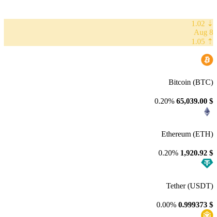
⇣ 1.02
8 Aug
⇡ 1.05
Bitcoin (BTC)
0.20%
65,039.00
$
Ethereum (ETH)
0.20%
1,920.92
$
Tether (USDT)
0.00%
0.999373
$