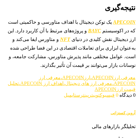
نتیجه‌گیری
APECOIN
یک توکن دیجیتال با اهداف متاورسی و حاکمیتی است
که در اکوسیستم
BAYC
و پروژه‌های مرتبط با آن کاربرد دارد. این
ارز دیجیتال نقش کلیدی در دنیای
NFT
و متاورس ایفا می‌کند و
به‌عنوان ابزاری برای تعاملات اقتصادی در این فضا طراحی شده
است. عوامل مختلفی مانند پذیرش متاورس، مشارکت جامعه، و
نوسانات بازار می‌توانند بر قیمت آن تأثیر بگذارند.
معرفی ارزAPECOIN،ارزAPECOIN،معرفی ارز
APECOIN،معرفی ارز های دیجیتال،اهداف ارز APECOIN،تحلیل
قیمت ارزAPECOIN
0 دیدگاه
0
فیسبوک
توییتر
پینترست
ایمیل
آروین کسنزانی
تحلیلگر بازارهای مالی