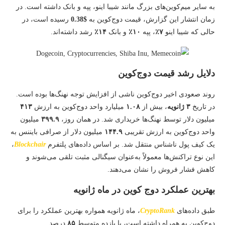
به سایر میم‌کوین‌های بزرگ مانند شیبا اینو، پپه و بانک داشته است. در
زمان انتشار این گزارش، قیمت دوج‌کوین به
$0.38
رسیده است، در
حالی که شیبا اینو
۷٪
، پپه
۱۰٪
و بانک
۱۴٪
رشد داشته‌اند.
دلایل رشد قیمت دوج‌کوین
روند صعودی اخیر دوج‌کوین ناشی از افزایش توجه نهنگ‌ها بوده است.
در تاریخ
۳ ژانویه
، بیش از
۱.۰۸
میلیارد واحد دوج‌کوین به ارزش
۴۱۳
میلیون دلار توسط نهنگ‌ها خریداری شد. در همان روز،
۳۹۹.۹
میلیون
واحد دوج‌کوین به ارزش تقریبی
۱۴۴.۹
میلیون دلار از صرافی بایننس به
یک کیف پول ناشناس منتقل شد. بر اساس داده‌های پلتفرم
Blockchair
،
این نوع تراکنش‌ها معمولاً به‌عنوان سیگنالی مثبت تلقی می‌شوند و
کاهش فشار فروش را نشان می‌دهند.
بهترین عملکرد دوج‌ کوین در ماه ژانویه
طبق داده‌های
CryptoRank
، ماه ژانویه همواره بهترین عملکرد را برای
دوج‌کوین به همراه داشته است، با بازده متوسط
۸۵
درصد.