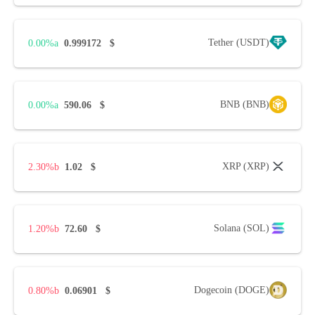
Tether (USDT)
0.00%
0.999172
$
BNB (BNB)
0.00%
590.06
$
XRP (XRP)
2.30%
1.02
$
Solana (SOL)
1.20%
72.60
$
Dogecoin (DOGE)
0.80%
0.06901
$