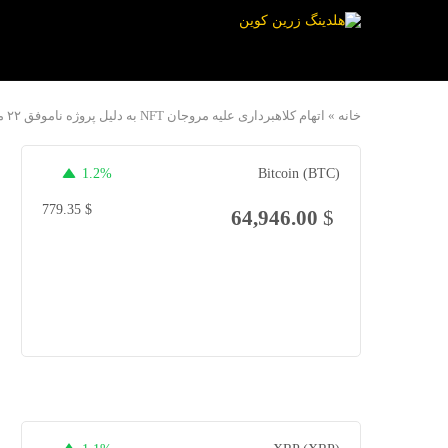
خانه
»
اتهام کلاهبرداری علیه مروجان NFT به دلیل پروژه ناموفق ۲۲ میلیون دلاری
1.2%
Bitcoin (BTC)
779.35
$
64,946.00
$