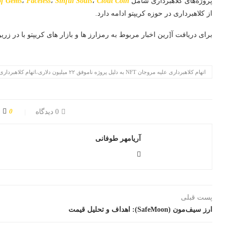
پروژه‌های کلاهبرداری شامل
Clout Coin
،
Sinful Souls
،
Faceless
،
of Gems
از کلاهبرداری در حوزه کریپتو ادامه دارد.
برای دریافت آ[رین اخبار مربوط به رمزارز ها و بازار های کریپتو با در زری
اتهام کلاهبرداری علیه مروجان NFT به دلیل پروژه ناموفق ۲۲ میلیون دلاری،اتهام کلاهبرداری علیه مروجان NFT،NFT،پروژه ناموفق ۲۲ میلیون دلاری
0
0 دیدگاه
آریامهر طوفانی
پست قبلی
ارز سیف‌مون (SafeMoon): اهداف و تحلیل قیمت