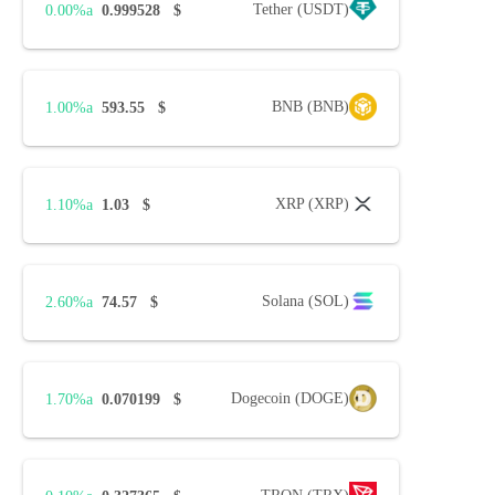
Tether (USDT)
0.00%
0.999528
$
BNB (BNB)
1.00%
593.55
$
XRP (XRP)
1.10%
1.03
$
Solana (SOL)
2.60%
74.57
$
Dogecoin (DOGE)
1.70%
0.070199
$