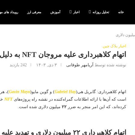
خانه
تحلیل روزانه
اخبار
آموزش
معرفی ارز
رویداد های مه
اخبار بلاک چین
اتهام کلاهبرداری علیه مروجان NFT به دلیل پروژه ناموفق ۲۲ میلیون دلاری
نوشته شده توسط
آریامهر طوفانی
۳ دی, ۱۴۰۳
242
بازدید
اتهام کلاهبرداری: گابریل هی(
Gabriel Hay
) و گوین مایو(
Gavin Mayo
)، هر
است که آن‌ها با ارائه اطلاعات گمراه‌کننده در نقشه راه پروژه‌های
NFT
خو
کرده‌اند، که این امر منجر به ضرر
۲۲
میلیون دلاری شده است.
اتهام کلاهبرداری ۲۲ میلیون دلاری و تهدید علیه دو جوان اهل کالیفرنیا