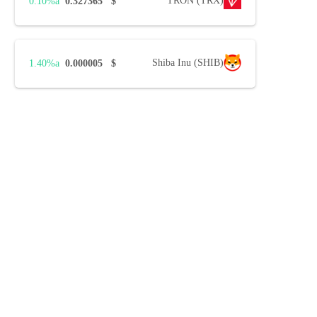
TRON (TRX)
0.10%
0.327365
$
Shiba Inu (SHIB)
1.40%
0.000005
$