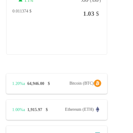
1.1%
XRP (XRP)
0.011374
$
1.03
$
Bitcoin (BTC)
1.20%
64,946.00
$
Ethereum (ETH)
1.00%
1,915.97
$