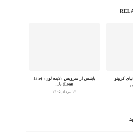
REL
یای کریپتو
بایننس از سرویس «لایت لون» (Lite
Loan) با...
۱۳ مرداد, ۱۴۰۵
د