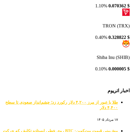
1.10%
0.070362
$
TRON (TRX)
0.40%
0.328822
$
Shiba Inu (SHIB)
0.10%
0.000005
$
اخبار اتریوم
طلا با عبور از مرز ۴,۲۰۰ دلار رکورد زد؛ چشم‌انداز صعودی تا سطح
۴,۴۰۰ دلار
۱۷ مرداد, ۱۴۰۵
پیش‌بینی قیمت بیت‌کوین: BTC روی خطی ایستاده تکلیف که حرکت