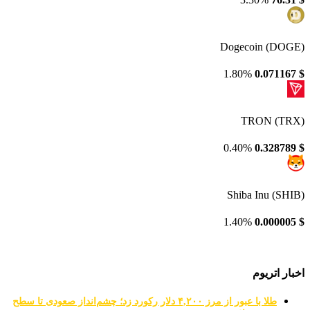
Dogecoin (DOGE)
1.80%
0.071167
$
TRON (TRX)
0.40%
0.328789
$
Shiba Inu (SHIB)
1.40%
0.000005
$
اخبار اتریوم
طلا با عبور از مرز ۴,۲۰۰ دلار رکورد زد؛ چشم‌انداز صعودی تا سطح