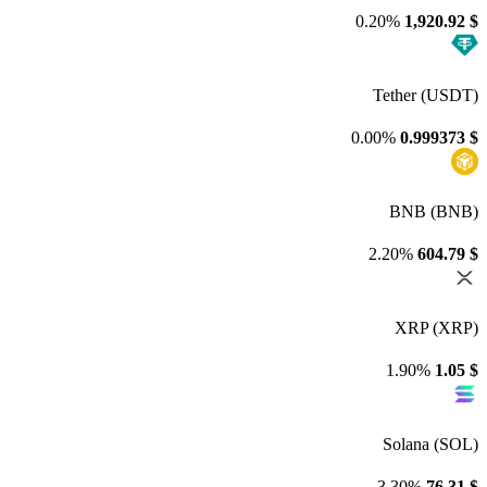
0.20%
1,920.92
$
Tether (USDT)
0.00%
0.999373
$
BNB (BNB)
2.20%
604.79
$
XRP (XRP)
1.90%
1.05
$
Solana (SOL)
3.30%
76.31
$