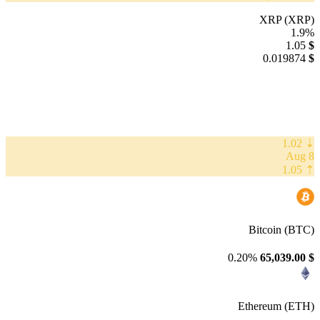
XRP (XRP)
1.9%
1.05
$
0.019874
$
⇣ 1.02
8 Aug
⇡ 1.05
Bitcoin (BTC)
0.20%
65,039.00
$
Ethereum (ETH)