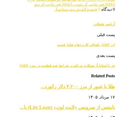
Web3،فورتنایت کریپتویی،Web3،فورتنایت،کریپتو
0 دیدگاه
0
فیسبوک
توییتر
پینترست
ایمیل
آریامهر طوفانی
پست قبلی
ارز GMT : اهداف، کاربردها و تحلیل قیمت
پست بعدی
تتر با استابِل‌آر همکاری می‌کند در شرایط عدم قطعیت در مورد USDT
Related Posts
طلا با عبور از مرز ۴,۲۰۰ دلار رکورد...
۱۷ مرداد, ۱۴۰۵
بایننس از سرویس «لایت لون» (Lite Loan) با...