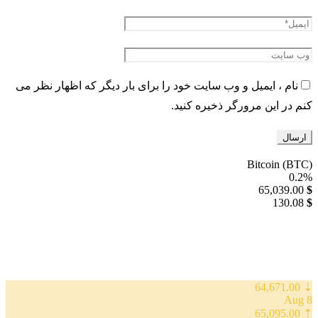
نام ، ایمیل و وب سایت خود را برای بار دیگر که اظهار نظر می
کنم در این مرورگر ذخیره کنید.
Bitcoin (BTC)
0.2%
65,039.00
$
130.08
$
⇣ 64,671.00
8 Aug
⇡ 65,095.00