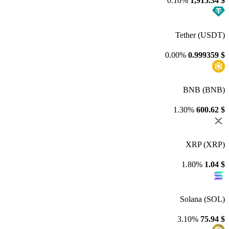
0.10%
1,915.34
$
Tether (USDT)
0.00%
0.999359
$
BNB (BNB)
1.30%
600.62
$
XRP (XRP)
1.80%
1.04
$
Solana (SOL)
3.10%
75.94
$