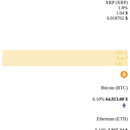
XRP (XRP)
1.8%
1.04
$
0.018702
$
⇣ 1.03
9 Aug
⇡ 1.05
Bitcoin (BTC)
0.10%
64,913.00
$
Ethereum (ETH)