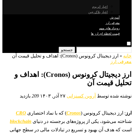
اخبار اتریوم
اخبار بلاک چین
آموزش
معرفی ارز
رویداد های مهم
قیمت لحظه ای ارز ها
جستجو
خانه
»
ارز دیجیتال کرونوس (Cronos): اهداف و تحلیل قیمت آن
معرفی ارز
ارز دیجیتال کرونوس (Cronos): اهداف و
تحلیل قیمت آن
نوشته شده توسط
آروین کسنزانی
۲۷ آذر, ۱۴۰۳
209
بازدید
ارز
: ارز دیجیتال کرونوس (
Cronos
) که با نماد اختصاری
CRO
شناخته می‌شود، یکی از پروژه‌های برجسته در دنیای
blockchain
است که هدف آن بهبود و تسریع در تبادلات مالی در سطح جهانی