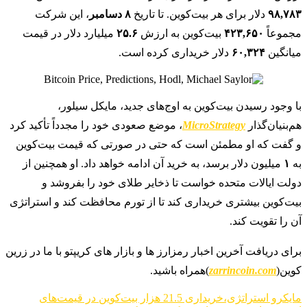
۹۸,۷۸۳
دلار برای هر بیت‌کوین. تا تاریخ
۸ دسامبر
، این شرکت
مجموعاً
۴۲۳,۶۵۰
بیت‌کوین به ارزش
۲۵.۶
میلیارد دلار در قیمت
میانگین
۶۰,۳۲۴
دلار خریداری کرده است.
با وجود رسیدن بیت‌کوین به اوج‌های جدید، مایکل سیلور،
هم‌بنیان‌گذار
MicroStrategy
، موضع صعودی خود را مجدداً تأکید کرد
و گفت که او مطمئن است که حتی در صورتی که قیمت بیت‌کوین
به
۱
میلیون دلار برسد، به خرید آن ادامه خواهد داد. او همچنین از
دولت ایالات متحده خواست تا ذخایر طلای خود را بفروشد و
بیت‌کوین بیشتری خریداری کند تا از تورم محافظت کند و استراتژی
آن را تقویت کند.
برای دریافت آخرین اخبار رمزارز ها و بازار های کریپتو با ما در زرین
کوین(
zarrincoin.com
)همراه باشید.
مایکرو استراتژی،خریداری 21.5 هزار بیت‌کوین در قیمت‌های