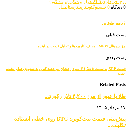
اوج،خریداری 21.5 هزار بیت‌کوین،بیت‌کوین
0 دیدگاه
0
فیسبوک
توییتر
پینترست
ایمیل
آریامهر طوفانی
پست قبلی
ارز دیجیتال MEW: اهداف، کاربردها و تحلیل قیمت در آینده
پست بعدی
قیمت XRP به سمت ۵ دلار؟ ۳ نمودار نشان می‌دهند که روند صعودی تمام نشده
است
Related Posts
طلا با عبور از مرز ۴,۲۰۰ دلار رکورد...
۱۷ مرداد, ۱۴۰۵
پیش‌بینی قیمت بیت‌کوین: BTC روی خطی ایستاده
تکلیف...