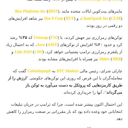
ماینرهای بیت‌کوین ایالات متحده مانند
)،
RIOT
(
Riot Platforms Inc
)، و
CLSK
(
CleanSpark Inc
HUT
(
Hut 8 Corp
) نیز شاهد افزایش‌های
دو رقمی در روز بودند.
توکن‌های رمزارزی نیز جهش کردند، با
) که
UNI
(
Uniswap
۳۵%
رشد
کرد و حدود
۲۰%
افزایش از توکن‌های
AAVE
(
Aave
)، که به احتمال زیاد
از پلتفرم رمزارزی ترامپ پشتیبانی خواهد کرد،
) و
LDO
(
Lido DAO
) نیز همراه با افزایش‌های مشابه بودند.
MKR
(
Maker
چارلی شرای، رئیس مالی
BTC Markets
به
Cointelegraph
گفت که
معامله‌گران با این فرض که روزی این توکن‌های حکومتی “
ارزش را از
طریق کارمزدهایی که پروتکل به دست می‌آورد به توکن باز
می‌گرداند
“، آنها را خریداری کرده‌اند.
این احتمال اکنون بیشتر شده است، چرا که ترامپ در جریان تبلیغات
انتخاباتی خود وعده داده بود که بار مقرراتی بر صنعت رمزارز را کاهش
دهد.