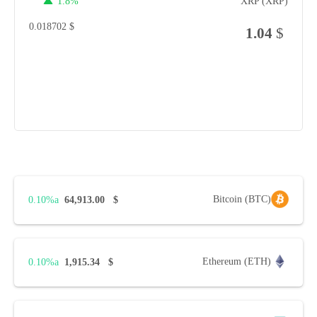
1.8%
XRP (XRP)
0.018702
$
1.04
$
Bitcoin (BTC)
0.10%
64,913.00
$
Ethereum (ETH)
0.10%
1,915.34
$