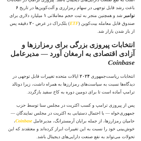
باعث رشد قابل توجهی در سهام رمزارزی و آلت‌کوین‌ها در تاریخ
۶
نوامبر
شد و همچنین منجر به ثبت حجم معاملاتی
۱
میلیارد دلاری برای
صندوق قابل معامله بیت‌کوین (
ETF
) بلک‌راک در عرض
۲۰
دقیقه پس
از باز شدن بازار شد.
انتخابات پیروزی بزرگی برای رمزارزها و
آزادی اقتصادی به ارمغان آورد — مدیرعامل
Coinbase
انتخابات ریاست‌جمهوری
۲۰۲۴
ایالات متحده تغییرات قابل توجهی در
دیدگاه‌ها نسبت به سیاست‌های رمزارزها به همراه داشت، زیرا دونالد
ترامپ آماده است تا برای دومین دوره به کاخ سفید بازگردد.
پس از پیروزی ترامپ و کسب اکثریت در مجلس سنا توسط حزب
جمهوری‌خواه — با احتمال دستیابی به اکثریت در مجلس نمایندگان —
حامیان رمزارزها، از جمله برایان آرمسترانگ، مدیرعامل
Coinbase
،
خوش‌بینی خود را نسبت به این تغییرات ابراز کرده‌اند و معتقدند که این
تحولات می‌تواند به نفع صنعت دارایی‌های دیجیتال باشد.