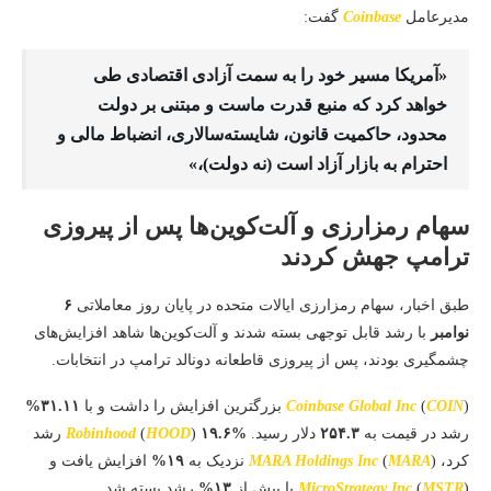
مدیرعامل
Coinbase
گفت:
«آمریکا مسیر خود را به سمت آزادی اقتصادی طی
خواهد کرد که منبع قدرت ماست و مبتنی بر دولت
محدود، حاکمیت قانون، شایسته‌سالاری، انضباط مالی و
احترام به بازار آزاد است (نه دولت)،»
سهام رمزارزی و آلت‌کوین‌ها پس از پیروزی
ترامپ جهش کردند
طبق اخبار، سهام رمزارزی ایالات متحده در پایان روز معاملاتی
۶
نوامبر
با رشد قابل توجهی بسته شدند و آلت‌کوین‌ها شاهد افزایش‌های
چشمگیری بودند، پس از پیروزی قاطعانه دونالد ترامپ در انتخابات.
) بزرگترین افزایش را داشت و با
COIN
(
Coinbase Global Inc
۳۱.۱۱%
رشد در قیمت به
۲۵۴.۳
دلار رسید.
۱۹.۶%
)
HOOD
(
Robinhood
رشد
کرد،
) نزدیک به
MARA
(
MARA Holdings Inc
۱۹%
افزایش یافت و
) با بیش از
MSTR
(
MicroStrategy Inc
۱۳%
رشد بسته شد.