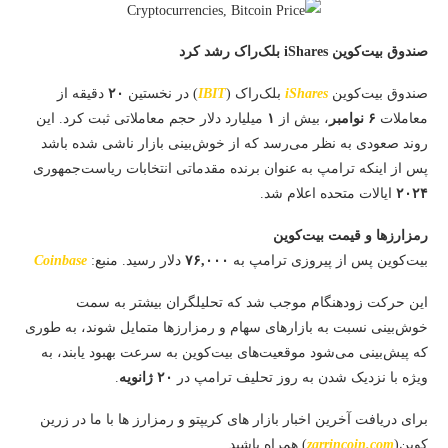
صندوق بیت‌کوین iShares بلک‌راک رشد کرد
صندوق بیت‌کوین
iShares
بلک‌راک (
IBIT
) در نخستین
۲۰
دقیقه از
معاملات
۶ نوامبر
، بیش از
۱
میلیارد دلار حجم معاملاتی ثبت کرد. این
روند صعودی به نظر می‌رسد که از خوش‌بینی بازار ناشی شده باشد
پس از اینکه ترامپ به عنوان برنده مقدماتی انتخابات ریاست‌جمهوری
۲۰۲۴
ایالات متحده اعلام شد.
رمزارزها و قیمت بیت‌کوین
بیت‌کوین پس از پیروزی ترامپ به
۷۶,۰۰۰
دلار رسید. منبع:
Coinbase
این حرکت زودهنگام موجب شد که تحلیلگران بیشتر به سمت
خوش‌بینی نسبت به بازارهای سهام و رمزارزها متمایل شوند، به طوری
که پیش‌بینی می‌شود موقعیت‌های بیت‌کوین به سرعت بهبود یابند، به
ویژه با نزدیک شدن به روز تحلیف ترامپ در
۲۰ ژانویه
.
برای دریافت آخرین اخبار بازار های کریپتو و رمزارز ها با ما در زرین
کوین(
zarrincoin.com
) همراه باشید.