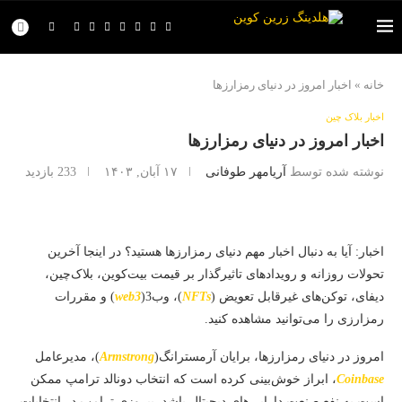
خانه
»
اخبار امروز در دنیای رمزارزها
اخبار بلاک چین
اخبار امروز در دنیای رمزارزها
نوشته شده توسط
آریامهر طوفانی
۱۷ آبان, ۱۴۰۳
233
بازدید
اخبار: آیا به دنبال اخبار مهم دنیای رمزارزها هستید؟ در اینجا آخرین
تحولات روزانه و رویدادهای تاثیرگذار بر قیمت بیت‌کوین، بلاک‌چین،
دیفای، توکن‌های غیرقابل تعویض (
NFTs
)، وب3(
web3
) و مقررات
رمزارزی را می‌توانید مشاهده کنید.
امروز در دنیای رمزارزها، برایان آرمسترانگ(
Armstrong
)، مدیرعامل
Coinbase
، ابراز خوش‌بینی کرده است که انتخاب دونالد ترامپ ممکن
است به نفع صنعت دارایی‌های دیجیتال باشد. پیروزی ترامپ در انتخابات