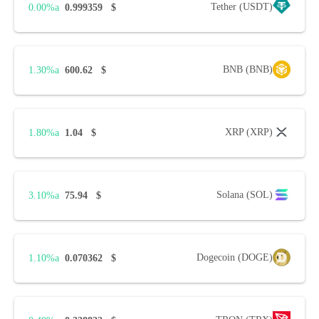
Tether (USDT)
0.00%
0.999359
$
BNB (BNB)
1.30%
600.62
$
XRP (XRP)
1.80%
1.04
$
Solana (SOL)
3.10%
75.94
$
Dogecoin (DOGE)
1.10%
0.070362
$