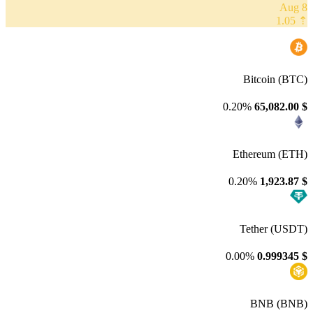
8 Aug
⇡ 1.05
Bitcoin (BTC)
0.20%
65,082.00
$
Ethereum (ETH)
0.20%
1,923.87
$
Tether (USDT)
0.00%
0.999345
$
BNB (BNB)