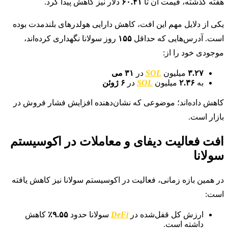
هفته گذشته، قیمت آن تا
۶۰.۴۱
دلار نیز کاهش پیدا کرد.
یکی از دلایل مهم این افت، کاهش دارایی هولدرهای بلندمدت بوده
است. آدرس‌هایی که حداقل
۱۵۵
روز سولانا نگهداری کرده‌اند،
موجودی خود را از:
۳.۲۷
میلیون
SOL
در
۳۱ می
به
۲.۳۶
میلیون
SOL
در
۶ ژوئن
کاهش داده‌اند؛ موضوعی که نشان‌دهنده افزایش فشار فروش در
بازار است.
افت فعالیت دیفای و معاملات در اکوسیستم
سولانا
در همین بازه زمانی، فعالیت در اکوسیستم سولانا نیز کاهش یافته
است:
ارزش کل قفل‌شده در
DeFi
سولانا حدود
۹.۵۵٪
کاهش
داشته است.