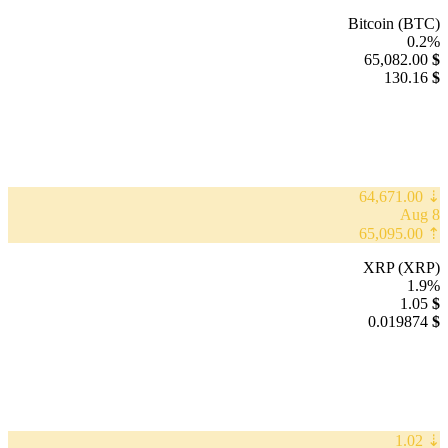
Bitcoin (BTC)
0.2%
65,082.00
$
130.16
$
⇣ 64,671.00
8 Aug
⇡ 65,095.00
XRP (XRP)
1.9%
1.05
$
0.019874
$
⇣ 1.02