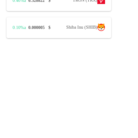
TRON (TRX)
0.40%
0.328822
$
Shiba Inu (SHIB)
0.10%
0.000005
$