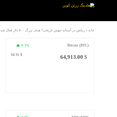
خانه
»
زیکش در آستانه جهش تاریخی؟ هدف بزرگ ۵۰۰ دلار فعال شد!
0.1%
Bitcoin (BTC)
64.91
$
64,913.00
$