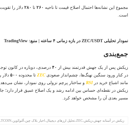
مجموع این نشانه‌ها احتمال اصلاح قیمت تا ناحیه
۲۶۰
تا
۲۸۰
دلار را تقوی
است.
نمودار تحلیلی ZEC/USDT در بازه زمانی ۴ ساعته | منبع: TradingView
جمع‌بندی
زیکش پس از یک جهش قدرتمند بیش از
۴۰
درصدی، دوباره در کانون توجه
در کنار ورود سنگین نهنگ‌ها، چشم‌انداز صعودی
ZEC
تا محدوده
۵۰۰
دلار 
مانند اشباع خرید در
RSI
و ساختار پرچم نزولی روی نمودار، نشان می‌دهد
زیکش در نقطه‌ای حساس بین ادامه رشد و یک اصلاح عمیق قرار دارد؛ جایی
مسیر بعدی آن را مشخص خواهد کرد.
زیکش در آستانه جهش،زیکش،ZEC،تحلیل ارزهای دیجیتال،اخبار بلاک چین،آلتوکوین،ALTCOIN