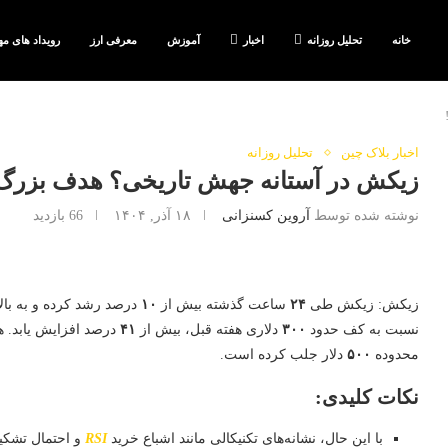
خانه
تحلیل روزانه
اخبار
آموزش
معرفی ارز
رویداد های مه
اخبار بلاک چین
تحلیل روزانه
زیکش در آستانه جهش تاریخی؟ هدف بزرگ ۵۰۰ دلار فعال شد
نوشته شده توسط
آروین کسنزانی
۱۸ آذر, ۱۴۰۴
66
بازدید
زیکش: زیکش طی
۲۴
ساعت گذشته بیش از
۱۰
درصد رشد کرده و به بال
نسبت به کف حدود
۳۰۰
دلاری هفته قبل، بیش از
۴۱
درصد افزایش یابد. ه
محدوده
۵۰۰
دلار جلب کرده است.
نکات کلیدی:
با این حال، نشانه‌های تکنیکالی مانند اشباع خرید
RSI
و احتمال تشکی