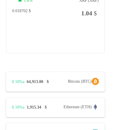
1.8%
XRP (XRP)
0.018702
$
1.04
$
Bitcoin (BTC)
0.10%
64,913.00
$
Ethereum (ETH)
0.10%
1,915.34
$