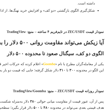
داشته است.
شکل‌گیری الگوی بازگشتی «دو کف» و افزایش خرید نهنگ‌ها، از اد
نمودار قیمت ZEC/USDT در تایم‌فریم ۴ ساعته – منبع: TradingView
آیا زیکش می‌تواند مقاومت روانی ۵۰۰ دلار را بشکند؟
الگوی دو کف، سیگنال صعود تا محدوده ۵۰۰ دلار
یکی از معامله‌گران مطرح با نام «
Goomba
» اعلام کرده که حرکات اخیر 
این الگو در محدوده
۳۰۰
تا
۳۱۰
دلار شکل گرفته؛ جایی که قیمت دو بار 
نمودار روزانه قیمت ZEC/USDT – منبع: TradingView/Goomba
پس از آن، عبور قیمت از مقاومت میانی حوالی
۳۸۰
دلار به‌منزله شکست
هدف قیمتی بعدی می‌تواند در محدوده
۴۸۰
تا
۵۰۰
دلار قرار بگیرد؛ سطح