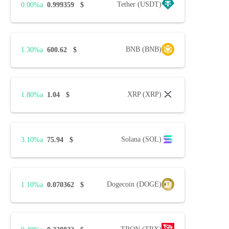
Tether (USDT)
0.00%
0.999359
$
BNB (BNB)
1.30%
600.62
$
XRP (XRP)
1.80%
1.04
$
Solana (SOL)
3.10%
75.94
$
Dogecoin (DOGE)
1.10%
0.070362
$