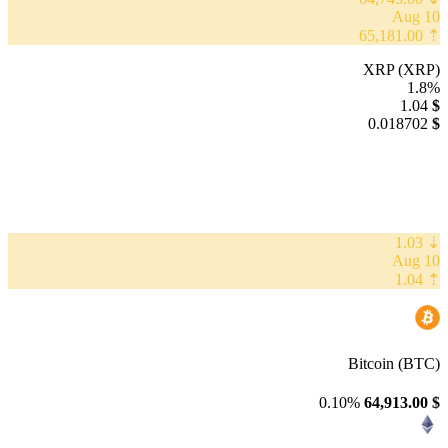
10 Aug
⇡ 65,181.00
XRP (XRP)
1.8%
1.04
$
0.018702
$
⇣ 1.03
10 Aug
⇡ 1.04
Bitcoin (BTC)
0.10%
64,913.00
$