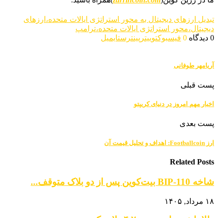
تبدیل ارزهای دیجیتال به محور استراتژی ایالات متحده،ارزهای
دیجیتال،محور استراتژی ایالات متحده،ترامپ
0 دیدگاه
0
فیسبوک
توییتر
پینترست
ایمیل
آریامهر طوفانی
پست قبلی
اخبار مهم امروز در دنیای کریپتو
پست بعدی
ارز Footballcoin: اهداف و تحلیل قیمت آن
Related Posts
شاخه BIP-110 بیت‌کوین پس از دو بلاک متوقف...
۱۸ مرداد, ۱۴۰۵