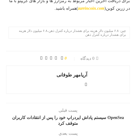
برای دریافت آخرین اخبار مربوط به رمزارز ها و بازار های کریپتو با ما
در زرین کوین(
zarrincoin.com
)همراه باشید.
چین: ۶.۸ میلیون دلار هزینه برای هشدار درباره کنترل ذهن،۶.۸ میلیون دلار هزینه
برای هشدار درباره کنترل ذهن
0
0 دیدگاه
آریامهر طوفانی
پست قبلی
OpenSea سیستم پاداش ایردراپ خود را پس از انتقادات کاربران
متوقف کرد
پست بعدی