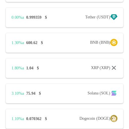
Tether (USDT)
0.00%
0.999359
$
BNB (BNB)
1.30%
600.62
$
XRP (XRP)
1.80%
1.04
$
Solana (SOL)
3.10%
75.94
$
Dogecoin (DOGE)
1.10%
0.070362
$