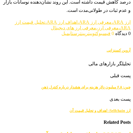
درصد کاهش قیمت داشته است. این روند نشان‌دهنده نوسانات بازار
و عدم ثبات در طولانی‌مدت است.
ارز ARA،معرفی ارز ARA،اهداف ارز ARA،تحلیل قیمت ارز
ARA،معرفی ارز،معرفی ارز های دیجیتال
0 دیدگاه
0
فیسبوک
توییتر
پینترست
ایمیل
آروین کسنزانی
تحلیلگر بازارهای مالی
پست قبلی
چین: ۶.۸ میلیون دلار هزینه برای هشدار درباره کنترل ذهن
پست بعدی
ارز Selfchain: اهداف و تحلیل قیمت آن
Related Posts