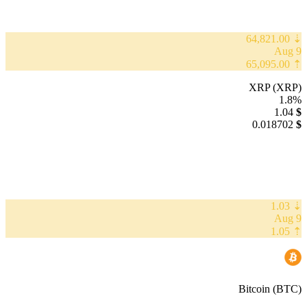
⇣ 64,821.00
9 Aug
⇡ 65,095.00
XRP (XRP)
1.8%
1.04
$
0.018702
$
⇣ 1.03
9 Aug
⇡ 1.05
Bitcoin (BTC)