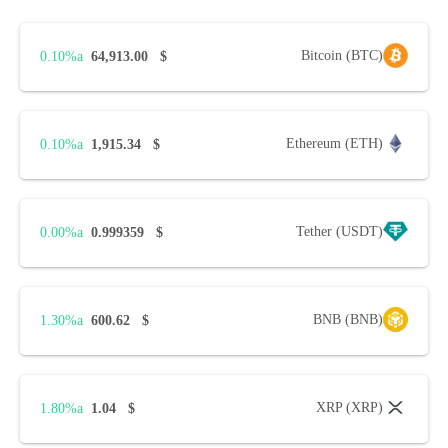
Bitcoin (BTC)
0.10%
64,913.00
$
Ethereum (ETH)
0.10%
1,915.34
$
Tether (USDT)
0.00%
0.999359
$
BNB (BNB)
1.30%
600.62
$
XRP (XRP)
1.80%
1.04
$