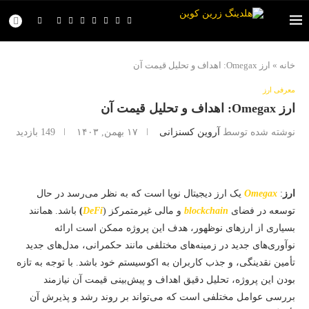
خانه
»
ارز Omegax: اهداف و تحلیل قیمت آن
معرفی ارز
ارز Omegax: اهداف و تحلیل قیمت آن
نوشته شده توسط
آروین کسنزانی
۱۷ بهمن, ۱۴۰۳
149
بازدید
ارز
:
Omegax
یک ارز دیجیتال نوپا است که به نظر می‌رسد در حال
توسعه در فضای
blockchain
و مالی غیرمتمرکز (
DeFi
)
باشد. همانند
بسیاری از ارزهای نوظهور، هدف این پروژه ممکن است ارائه
نوآوری‌های جدید در زمینه‌های مختلفی مانند حکمرانی، مدل‌های جدید
تأمین نقدینگی، و جذب کاربران به اکوسیستم خود باشد. با توجه به تازه
بودن این پروژه، تحلیل دقیق اهداف و پیش‌بینی قیمت آن نیازمند
بررسی عوامل مختلفی است که می‌تواند بر روند رشد و پذیرش آن