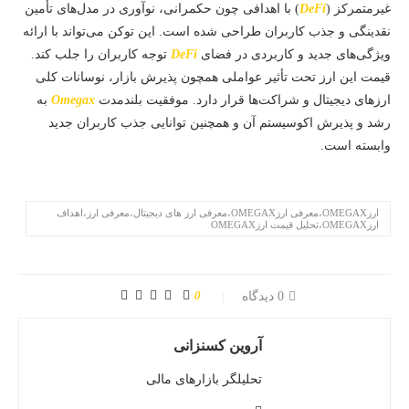
غیرمتمرکز (
DeFi
) با اهدافی چون حکمرانی، نوآوری در مدل‌های تأمین
نقدینگی و جذب کاربران طراحی شده است. این توکن می‌تواند با ارائه
ویژگی‌های جدید و کاربردی در فضای
DeFi
توجه کاربران را جلب کند.
قیمت این ارز تحت تأثیر عواملی همچون پذیرش بازار، نوسانات کلی
ارزهای دیجیتال و شراکت‌ها قرار دارد. موفقیت بلندمدت
Omegax
به
رشد و پذیرش اکوسیستم آن و همچنین توانایی جذب کاربران جدید
وابسته است.
ارزOMEGAX،معرفی ارزOMEGAX،معرفی ارز های دیجیتال،معرفی ارز،اهداف
ارزOMEGAX،تحلیل قیمت ارزOMEGAX
0
0 دیدگاه
آروین کسنزانی
تحلیلگر بازارهای مالی