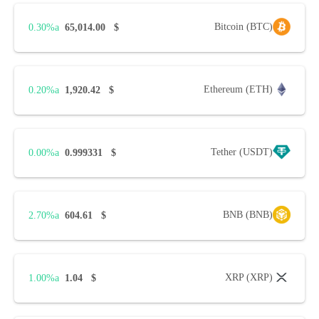
Bitcoin (BTC)
0.30%
65,014.00
$
Ethereum (ETH)
0.20%
1,920.42
$
Tether (USDT)
0.00%
0.999331
$
BNB (BNB)
2.70%
604.61
$
XRP (XRP)
1.00%
1.04
$