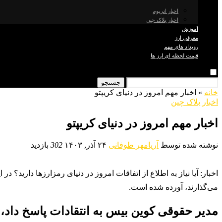
اخبار اتریوم
اخبار بلاک چین
آموزش
معرفی ارز
رویداد های مهم
قیمت لحظه ای ارز ها
جستجو
خانه
»
اخبار مهم امروز در دنیای کریپتو
اخبار بلاک چین
اخبار مهم امروز در دنیای کریپتو
نوشته شده توسط
آریامهر طوفانی
۲۴ آذر, ۱۴۰۳
302
بازدید
اخبار: آیا نیاز به اطلاع از اتفاقات امروز در دنیای رمزارزها دارید؟ در
می‌گذارند، آورده شده است.
مدیر حقوقی کوین‌ بیس به انتقادات پاسخ داد، MicroStrategy به Nasdaq 100 پیوست