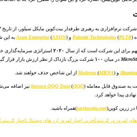
۲۳
ه
) و
PLTR
(
Technologies
Palantir
) به این شاخص می‌پیوندد.
AXON
(
Axon Enterprise
مهم برای این شرکت است که از سال
۲۰۲۰
استراتژی سرمایه‌گذاری خو
MicroSt
در میان
۱۰۰
شرکت بزرگ نازداک از نظر ارزش بازار قرار گیر
Illumin
) از این شاخص حذف خواهند شد.
MRNA
(
Moderna
ت به صندوق قابل معامله
) نیز اضافه می‌شود، که یک صندوق با دارایی‌های تحت مدیریت تقریباً
QQQ
(
Invesco QQQ Trust
ادی پیدا خواهد کرد.
 در زرین کوین(
zarrincoin.com
)همراه باشید.
ای امروز در کریپتو،آخرین اخبار امروز ارز های دیجیتال،اخبار کریپتو،ک