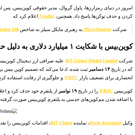
امروز در دنیای رمزارزها، پاول گروال، مدیر حقوقی کوین‌بیس، پس از شکایت ۱ میلیارد دلاری که شرکت را به رفتار ضد
کردن و حذف توکن‌ها پاسخ داد. همچنین،
Nasdaq
اعلام کرد که
شرکت
MicroStrategy
به رهبری مایکل سیلر به شاخص
100
asdaq
کوین‌بیس با شکایت ۱ میلیارد دلاری به دلیل حذف Wrapped Bitcoin روبرو است
شرکت
BiT Global Digital Limited
علیه صرافی ارز دیجیتال کوین‌ب
که در تاریخ
۱۳ دسامبر
ثبت شده، ادعا می‌کند که تصمیم کوین‌ بیس 
انحصاری برای تضعیف بازار
WBTC
و جلوگیری از رقابت استفاده کر
کوین‌بیس
WBTC
را در تاریخ
۱۹ نوامبر
از پلتفرم خود حذف کرد و اعلا
با اضافه شدن مم‌کوین‌های حدسی به پلتفرم کوین‌بیس صورت گرفته ا
وکیل
Kevin Kneupper
، نماینده
BiT Global
، اقدامات کوین‌بیس را نقد