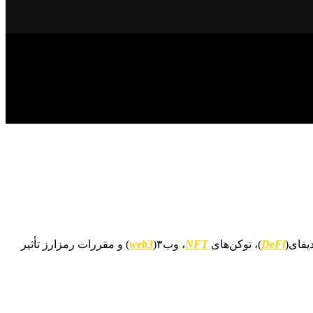
دیفای(
DeFi
)، توکن‌های
NFT
، وب۳(
web3
) و مقررات رمزارز تأثیر