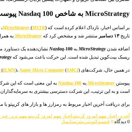
MicroStrategy به شاخص Nasdaq 100 پیوست
بر اساس اخبار، نازداک اعلام کرده است که
)، شرکت نرم‌افزاری به رهبری طرفدار بیت‌کوین مایکل سیلور، از تاریخ
MSTR
(
MicroStrategy
تاریخ
۱۳ دسامبر
منتشر شد و مشخص کرد که
MicroStrategy
به همرا
اضافه شدن
MicroStrategy
به
-100
Nazdaq
نشان‌دهنده یک دستاورد 
ریسک بیت‌کوین تبدیل شده است. این حرکت باعث می‌شود که
rategy
در همین حال، شرکت‌های
) و
SMCI
(
Super Micro Computer
)،
ILMN
(
a
پیوستن
MicroStrategy
به
-100
Nazdaq
به این معنی است که این شرک
است و به این ترتیب، این شرکت دسترسی بیشتری به سرمایه‌گذاران نه
برای دریافت آخرین اخبار مربوط به رمزارز ها و بازار های کریپتو با ما
آخرین اخبار مهم امروز کریپتو،اخبار مهم امروز کریپتو،مهم ترین خبر ه
0 دیدگاه
0
فیسبوک
توییتر
پینترست
ایمیل