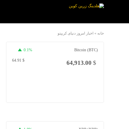
خانه
»
اخبار امروز دنیای کریپتو
0.1%
Bitcoin (BTC)
64.91
$
64,913.00
$