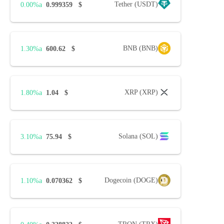
Tether (USDT)
0.00%
0.999359
$
BNB (BNB)
1.30%
600.62
$
XRP (XRP)
1.80%
1.04
$
Solana (SOL)
3.10%
75.94
$
Dogecoin (DOGE)
1.10%
0.070362
$