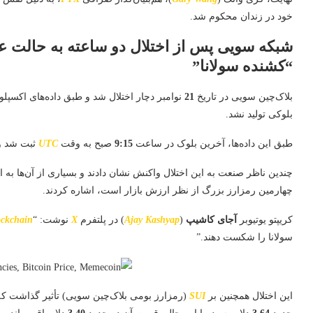
خود در زندان محکوم شد.
شبکه سویی پس از اختلال دو ساعته به حالت ع
“کشنده سولانا”
بلاک‌چین سویی در تاریخ
21
نوامبر دچار اختلال شد و طبق داده‌های اکسپل
بلوکی تولید نشد.
طبق این داده‌ها، آخرین بلوک در ساعت
9:15
صبح به وقت
UTC
ثبت شد و 
چندین ناظر صنعت به این اختلال واکنش نشان دادند و بسیاری از آن‌ها به
چهارمین رمزارز بزرگ از نظر ارزش بازار است، اشاره کردند.
کریپتو یوتیوبر
آجای کاشیپ
(
Ajay Kashyap
) در پلتفرم
X
نوشت: “
ockchain
سولانا را شکست دهند.”
این اختلال همچنین بر
SUI
(رمزارز بومی بلاک‌چین سویی) تأثیر گذاشت که