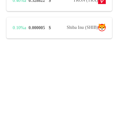
TRON (TRX)
0.40%
0.328822
$
Shiba Inu (SHIB)
0.10%
0.000005
$