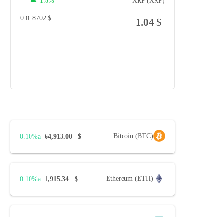
1.8%
XRP (XRP)
0.018702
$
1.04
$
Bitcoin (BTC)
0.10%
64,913.00
$
Ethereum (ETH)
0.10%
1,915.34
$