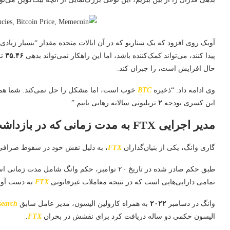
آویک روی افزود که یک سناریو که در آن ایالات متحده مقدار “بسیار زیادی
پیدا کنند، می‌تواند کمک‌کننده باشد، اما این راهکار نمی‌تواند بدهی
۳۵.۴۶
تر
حال افزایش است، را جبران کند.
وی ادامه داد: “ذخیره
BTC
خوب است، اما مشکل را حل نمی‌کند. شما همچنان
این کسری بودجه
۲
تریلیونی سالانه رهایی یابیم.”
مدیر اجرایی FTX به مدت زمانی که در بازداشت بوده، محکوم شد
گاری وانگ، یکی از بنیان‌گذاران
FTX
، به دلیل نقش خود در سقوط صرافی 
طبق حکم صادر شده در تاریخ ۲۰ نوامبر، حکم وانگ
تمامی دارایی‌هایی است که در نتیجه معاملات غیرقانونی
FTX
به دست آور
وانگ در دسامبر
۲۰۲۲
به همراه کارولین الیسون، مدیر عامل سابق
search
الیسون حکمی دو ساله دریافت کرد برای نقشش در بحران
FTX
.