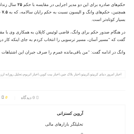
حکم‌های صادره برای این دو مدیر اجرایی در مقایسه با حکم
۲۵
سال زندان 
همچنین، حکم‌های وانگ و الیسون نسبت به حکم رایان سالامه، که به
۷.۵
س
بسیار کوتاه‌تر است.
در هنگام صدور حکم برای وانگ، قاضی لوئیس کاپلان به همکاری وی با مقام
گفت که “مسیر آسان، مسیر ترسویی را انتخاب کردم به جای اینکه کار در
وانگ در ادامه گفت: “من باقی‌مانده عمرم را صرف جبران این اشتباهات خ
اخبار امروز دنیای کریپتو،کریپتو،اخبار بلاک چین،اخبار بیت کوین،اخبار اتریوم،تحلیل روزانه ارز
0
0 دیدگاه
آروین کسنزانی
تحلیلگر بازارهای مالی