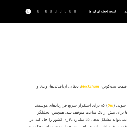
م
قیمت لحظه ای ارز ها
ر قیمت بیت‌کوین،
blockchain
، دیفای، ان‌اف‌تی‌ها، وب
3
و
 سویی (
Sui
) که برای استقرار سریع قراردادهای هوشمند
‌ها برای بیش از یک ساعت متوقف شد. همچنین، تحلیلگر
 نمی‌تواند مشکل بدهی
35
میلیارد دلاری کشور را حل کند. در
 خود در فروپاشی این صرافی، به تحمل مدت زمان محکومیت