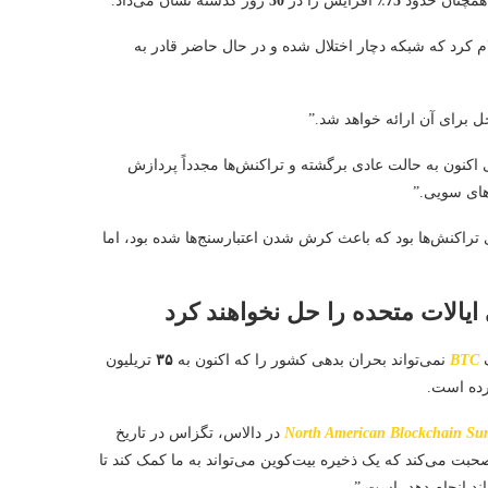
 همچنان حدود
75
٪ افزایش را در
30
روز گذشته نشان می‌داد.
م کرد که شبکه دچار اختلال شده و در حال حاضر قادر به
حل برای آن ارائه خواهد شد.”
اکنون به حالت عادی برگشته و تراکنش‌ها مجدداً پردازش
های سویی.”
 تراکنش‌ها بود که باعث کرش شدن اعتبارسنج‌ها شده بود، اما
یالات متحده را حل نخواهند کرد
ک
BTC
نمی‌تواند بحران بدهی کشور را که اکنون به
۳۵
تریلیون
رده است.
North American Blockchain Su
در دالاس، تگزاس در تاریخ
صحبت می‌کند که یک ذخیره بیت‌کوین می‌تواند به ما کمک کند تا
اند انجام دهد، است.”