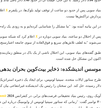
حدود
3.64
دلار رسید. با این حال، قیمت آن در حدود
3.40
دلار باقی ماند و
بنیاد سویی پس از حدود دو ساعت از توقف تولید بلوک‌ها، در پلتفرم
X
اعلا
پردازش تراکنش‌ها نیست.
در این بیانیه آمده بود: “ما مشکل را شناسایی کرده‌ایم و به زودی یک راه‌
پس از اختلال دو ساعته، بنیاد سویی دوباره در
X
اعلام کرد که شبکه سویی 
می‌شوند “به لطف تلاش‌های سریع و فوق‌العاده از سوی جامعه اعتبارسنج‌
طبق گفته‌های بنیاد سویی، این اختلال ناشی از یک باک در منطق زمان‌بندی
اکنون این مشکل حل شده است.
موسس اندیشکده: ذخایر بیت‌کوین بحران بدهی ا
طرح سناتور ایالات متحده، سینتیا لومیِس، برای ایجاد یک ذخیره استراتژی
دلار رسیده، حل کند. این سخنان را رئیس یک اندیشکده غیرانتفاعی بیان ک
آویک روی، رئیس بنیاد تحقیقاتی فرصت‌های برابر، در کنفرانس
2024
mmit
۲۰
نوامبر گفت: “زمانی که سناتور سینتیا لومیِس از وایومینگ درباره این 
بدهی فدرال را از بین ببریم، این نوعی بزرگ‌نمایی از آنچه بیت‌کوین می‌تو