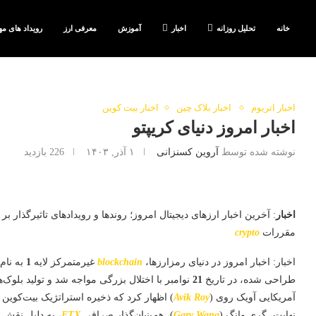
خانه
تحلیل روزانه
اخبار
آموزش
معرفی ارز
رویداد های مه
اخبار اتریوم
اخبار بلاک چین
اخبار بیت کوین
اخبار امروز دنیای کریپتو
نوشته شده توسط
آروین کسنزانی
۱ آذر, ۱۴۰۳
226
بازدید
اخبار
: آخرین اخبار ارزهای دیجیتال امروز؛ روندها و رویدادهای تاثیرگذار ب
مقررات
crypto
اخبار: اخبار امروز در دنیای رمزارزها،
blockchain
غیرمتمرکز لایه
1
به نام
طراحی شده، در تاریخ
21
نوامبر با اختلال بزرگی مواجه شد و تولید بلوک
آمریکایی آویک روی (
Avik Roy
) اظهار کرد که ذخیره استراتژیک بیت‌کوین
نهایت، گری وانگ (
Gary Wang
)، هم‌بنیان‌گذار صرافی
FTX
، به دلیل نقش