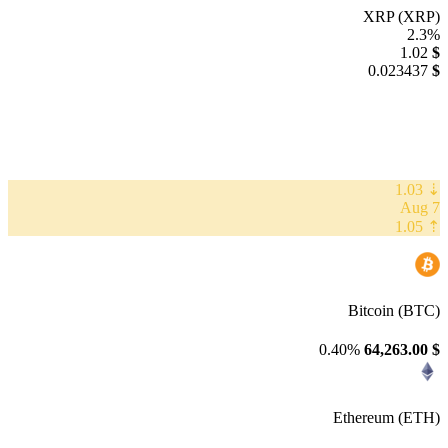
XRP (XRP)
2.3%
1.02
$
0.023437
$
⇣ 1.03
7 Aug
⇡ 1.05
Bitcoin (BTC)
0.40%
64,263.00
$
Ethereum (ETH)