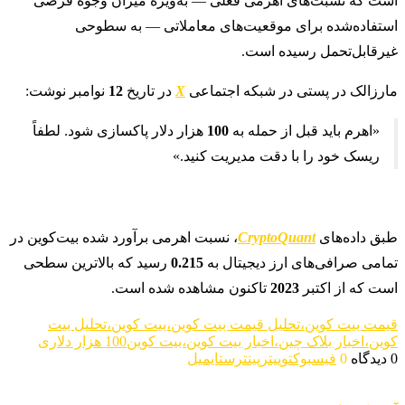
است که نسبت‌های اهرمی فعلی — به‌ویژه میزان وجوه قرضی
استفاده‌شده برای موقعیت‌های معاملاتی — به سطوحی
غیرقابل‌تحمل رسیده است.
مارزالک در پستی در شبکه اجتماعی
X
در تاریخ
12
نوامبر نوشت:
«اهرم باید قبل از حمله به
100
هزار دلار پاکسازی شود. لطفاً
ریسک خود را با دقت مدیریت کنید.»
طبق داده‌های
CryptoQuant
، نسبت اهرمی برآورد شده بیت‌کوین در
تمامی صرافی‌های ارز دیجیتال به
0.215
رسید که بالاترین سطحی
است که از اکتبر
2023
تاکنون مشاهده شده است.
قیمت بیت کوین،تحلیل قیمت بیت کوین،بیت کوین،تحلیل بیت
کوین،اخبار بلاک چین،اخبار بیت کوین،بیت کوین100 هزار دلاری
0 دیدگاه
0
فیسبوک
توییتر
پینترست
ایمیل