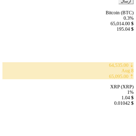
Bitcoin (BTC)
0.3%
65,014.00
$
195.04
$
⇣ 64,535.00
8 Aug
⇡ 65,095.00
XRP (XRP)
1%
1.04
$
0.01042
$