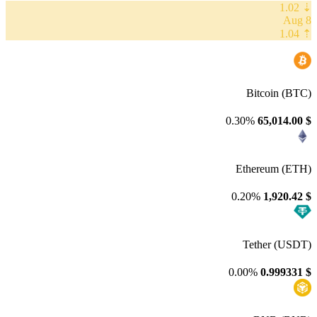
⇣ 1.02
8 Aug
⇡ 1.04
Bitcoin (BTC)
0.30%
65,014.00
$
Ethereum (ETH)
0.20%
1,920.42
$
Tether (USDT)
0.00%
0.999331
$