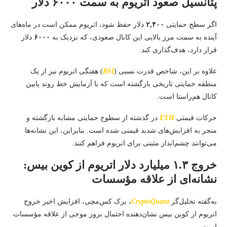
پتانسیل صعود اتریوم به سمت
۶۰۰۰
دلار
اگر سطح حمایتی
۲,۴۰۰
دلار حفظ شود، اتریوم ممکن است در ماه‌های
آینده به سمت مرز بالایی این کانال صعودی، که نزدیک به
۶۰۰۰
دلار
قرار دارد، هدف‌گذاری کند.
علاوه بر این، شاخص قدرت نسبی (
RSI
) هفتگی اتریوم نیز از یک
منطقه حمایتی تاریخی بازگشته است که با آزمایش خط روند پایین
کانال هم‌راستا است.
حرکات قیمتی
ETH
در گذشته از سطوح حمایتی مشابه بازگشته و
منجر به افزایش‌های شدید قیمتی شده است. بنابراین، این نشانه‌ها
می‌توانند چشم‌انداز مثبتی برای اتریوم فراهم کنند.
خروج
۱.۳
میلیارد دلار اتریوم از کوین بیس:
نشانه‌ای از علاقه مؤسسات
به‌گفته تحلیل‌گر
CryptoQuant
، برک کس‌مچی، افزایش اخیر خروج
اتریوم از کوین بیس نشان‌دهنده احتمال بروز موجی از علاقه مؤسسات
است.