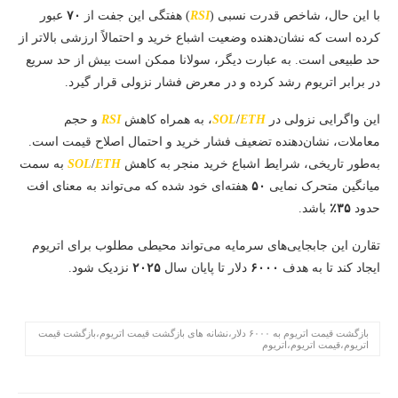
با این حال، شاخص قدرت نسبی (
RSI
) هفتگی این جفت از
۷۰
عبور
کرده است که نشان‌دهنده وضعیت اشباع خرید و احتمالاً ارزشی بالاتر از
حد طبیعی است. به عبارت دیگر، سولانا ممکن است بیش از حد سریع
در برابر اتریوم رشد کرده و در معرض فشار نزولی قرار گیرد.
این واگرایی نزولی در
ETH
/
SOL
، به همراه کاهش
RSI
و حجم
معاملات، نشان‌دهنده تضعیف فشار خرید و احتمال اصلاح قیمت است.
به‌طور تاریخی، شرایط اشباع خرید منجر به کاهش
ETH
/
SOL
به سمت
میانگین متحرک نمایی
۵۰
هفته‌ای خود شده که می‌تواند به معنای افت
حدود
۳۵٪
باشد.
تقارن این جابجایی‌های سرمایه می‌تواند محیطی مطلوب برای اتریوم
ایجاد کند تا به هدف
۶۰۰۰
دلار تا پایان سال
۲۰۲۵
نزدیک شود.
بازگشت قیمت اتریوم به ۶۰۰۰ دلار،نشانه های بازگشت قیمت اتریوم،بازگشت قیمت
اتریوم،قیمت اتریوم،اتریوم