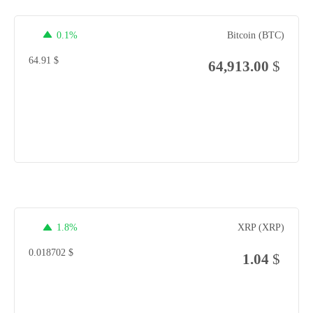
0.1%
Bitcoin (BTC)
64.91
$
64,913.00
$
1.8%
XRP (XRP)
0.018702
$
1.04
$