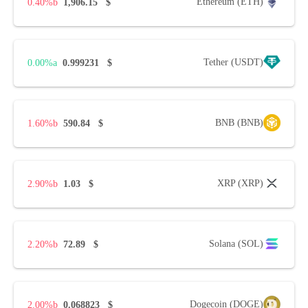
Ethereum (ETH)
0.40%
1,906.15
$
Tether (USDT)
0.00%
0.999231
$
BNB (BNB)
1.60%
590.84
$
XRP (XRP)
2.90%
1.03
$
Solana (SOL)
2.20%
72.89
$
Dogecoin (DOGE)
2.00%
0.068823
$