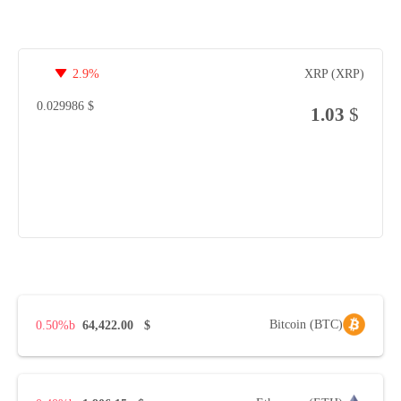
2.9%
XRP (XRP)
0.029986
$
1.03
$
Bitcoin (BTC)
0.50%
64,422.00
$