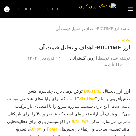
خانه
»
ارز BIGTIME: اهداف و تحلیل قیمت آن
معرفی ارز
ارز BIGTIME: اهداف و تحلیل قیمت آن
نوشته شده توسط
آروین کسنزانی
۱۴ فروردین, ۱۴۰۴
115
بازدید
ارز
: ارز دیجیتال
BIGTIME
توکن بومی بازی چندنفره اکشن
نقش‌آفرینی به نام “
Big Time
” است که برای رایانه‌های شخصی توسعه
یافته است. این بازی سیستم مبارزه سریع را با اقتصادی باز ترکیب
می‌کند و هدف آن ارائه تجربه‌ای است که عناصر وب
۳
را برای بازیکنان
نامرئی می‌سازد. توکن
BIGTIME
در اکوسیستم بازی برای فعالیت‌هایی
مانند تصفیه، ساخت و ارتقاء در بخش‌های
Forge
و
Armory
، تسریع