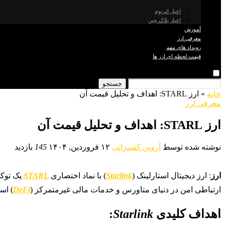
اخبار اتریوم
اخبار بلاک چین
آموزش
معرفی ارز
رویداد های مهم
قیمت لحظه ای ارز ها
جستجو
خانه
»
ارز STARL: اهداف و تحلیل قیمت آن
معرفی ارز
ارز STARL: اهداف و تحلیل قیمت آن
نوشته شده توسط
آروین کسنزانی
۱۲ فروردین, ۱۴۰۴
145
بازدید
ارز
: ​ارز دیجیتال استارلینک (
Starlink
) با نماد اختصاری
STARL
یک توک
ارتباطی امن در دنیای متاورس و خدمات مالی غیرمتمرکز (
DeFi
) است
ا
هداف کلیدی
Starlink
: