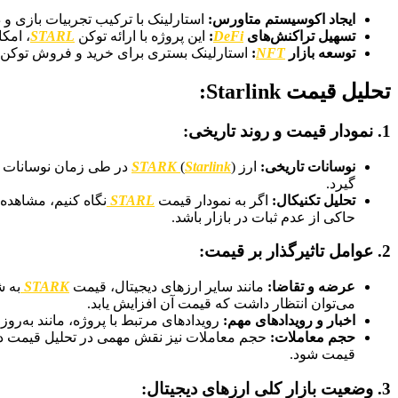
ایجاد اکوسیستم متاورس:
استارلینک با ترکیب تجربیات بازی و د
تسهیل تراکنش‌های
DeFi
:
این پروژه با ارائه توکن
STARL
، امک
توسعه بازار
NFT
:
استارلینک بستری برای خرید و فروش توکن‌ه
تحلیل قیمت Starlink:
1.
نمودار قیمت و روند تاریخی:
نوسانات تاریخی:
ارز
Starlink
(
STARK
) در طی زمان نوسانات ز
گیرد.
تحلیل تکنیکال:
اگر به نمودار قیمت
STARL
نگاه کنیم، مشاهده 
حاکی از عدم ثبات در بازار باشد.
2.
عوامل تاثیرگذار بر قیمت:
عرضه و تقاضا:
مانند سایر ارزهای دیجیتال، قیمت
STARK
به ش
می‌توان انتظار داشت که قیمت آن افزایش یابد.
اخبار و رویدادهای مهم:
رویدادهای مرتبط با پروژه، مانند به‌رو
حجم معاملات:
حجم معاملات نیز نقش مهمی در تحلیل قیمت دارد
قیمت شود.
3.
وضعیت بازار کلی ارزهای دیجیتال: