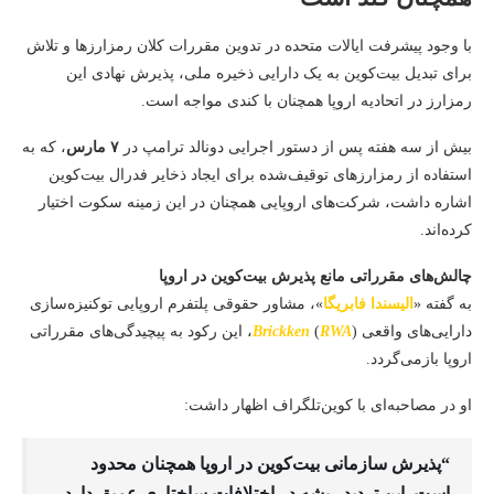
با وجود پیشرفت ایالات متحده در تدوین مقررات کلان رمزارزها و تلاش
برای تبدیل بیت‌کوین به یک دارایی ذخیره ملی، پذیرش نهادی این
رمزارز در اتحادیه اروپا همچنان با کندی مواجه است.
بیش از سه هفته پس از دستور اجرایی دونالد ترامپ در
۷ مارس
، که به
استفاده از رمزارزهای توقیف‌شده برای ایجاد ذخایر فدرال بیت‌کوین
اشاره داشت، شرکت‌های اروپایی همچنان در این زمینه سکوت اختیار
کرده‌اند.
چالش‌های مقرراتی مانع پذیرش بیت‌کوین در اروپا
به گفته «
الیسندا فابریگا
»، مشاور حقوقی پلتفرم اروپایی توکنیزه‌سازی
دارایی‌های واقعی (
RWA
)
Brickken
، این رکود به پیچیدگی‌های مقرراتی
اروپا بازمی‌گردد.
او در مصاحبه‌ای با کوین‌تلگراف اظهار داشت:
“پذیرش سازمانی بیت‌کوین در اروپا همچنان محدود
است. این تردید ریشه در اختلافات ساختاری عمیق دارد