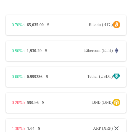
Bitcoin (BTC)
0.70%
65,035.00
$
Ethereum (ETH)
0.90%
1,930.29
$
Tether (USDT)
0.00%
0.999286
$
BNB (BNB)
0.20%
590.96
$
XRP (XRP)
1.30%
1.04
$