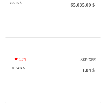
455.25
$
65,035.00
$
1.3%
XRP (XRP)
0.013494
$
1.04
$