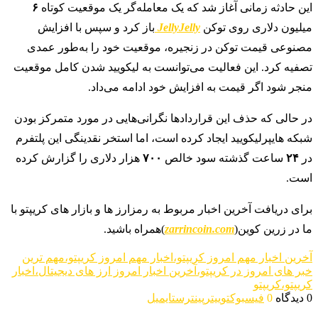
این حادثه زمانی آغاز شد که یک معامله‌گر یک موقعیت کوتاه
۶
میلیون دلاری روی توکن
JellyJelly
باز کرد و سپس با افزایش
مصنوعی قیمت توکن در زنجیره، موقعیت خود را به‌طور عمدی
تصفیه کرد. این فعالیت می‌توانست به لیکویید شدن کامل موقعیت
منجر شود اگر قیمت به افزایش خود ادامه می‌داد.
در حالی که حذف این قراردادها نگرانی‌هایی در مورد متمرکز بودن
شبکه هایپرلیکویید ایجاد کرده است، اما استخر نقدینگی این پلتفرم
در
۲۴
ساعت گذشته سود خالص
۷۰۰
هزار دلاری را گزارش کرده
است.
برای دریافت آخرین اخبار مربوط به رمزارز ها و بازار های کریپتو با
ما در زرین کوین(
zarrincoin.com
)همراه باشید.
آخرین اخبار مهم امروز کریپتو،اخبار مهم امروز کریپتو،مهم ترین
خبر های امروز در کریپتو،آخرین اخبار امروز ارز های دیجیتال،اخبار
کریپتو،کریپتو
0 دیدگاه
0
فیسبوک
توییتر
پینترست
ایمیل