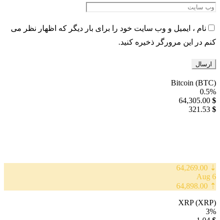
نام ، ایمیل و وب سایت خود را برای بار دیگر که اظهار نظر می
کنم در این مرورگر ذخیره کنید.
Bitcoin (BTC)
0.5%
64,305.00
$
321.53
$
⇣ 64,269.00
6 Aug
⇡ 64,898.00
XRP (XRP)
3%