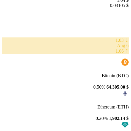
1.04
$
0.03105
$
⇣ 1.03
6 Aug
⇡ 1.06
Bitcoin (BTC)
0.50%
64,305.00
$
Ethereum (ETH)
0.20%
1,902.14
$