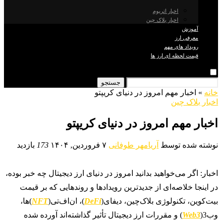
اخبار اتریوم
اخبار بلاک چین
آموزش
معرفی ارز
رویداد های مهم
قیمت لحظه ای ارز ها
جستجو
خانه
»
اخبار مهم امروز در دنیای کریپتو
اخبار بلاک چین
اخبار مهم امروز در دنیای کریپتو
نوشته شده توسط
آریامهر طوفانی
۷ فروردین, ۱۴۰۴
173
بازدید
اخبار: اگر می‌خواهید بدانید امروز در دنیای ارز دیجیتال چه خبر بوده،
در اینجا خلاصه‌ای از جدیدترین رویدادها و روندهایی که بر قیمت
بیت‌کوین، تکنولوژی بلاک‌چین، دیفای(
DeFi
)، ان‌اف‌تی‌(
NFT
)ها،
وب3(
Web3
) و مقررات ارز دیجیتال تأثیر گذاشته‌اند آورده شده