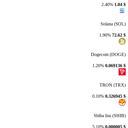
2.40%
1.04
$
Solana (SOL)
1.90%
72.62
$
Dogecoin (DOGE)
1.20%
0.069136
$
TRON (TRX)
0.10%
0.326945
$
Shiba Inu (SHIB)
5.10%
0.000005
$