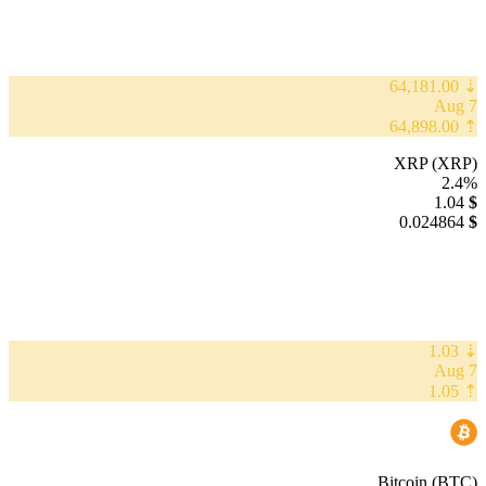
⇣ 64,181.00
7 Aug
⇡ 64,898.00
XRP (XRP)
2.4%
1.04
$
0.024864
$
⇣ 1.03
7 Aug
⇡ 1.05
Bitcoin (BTC)