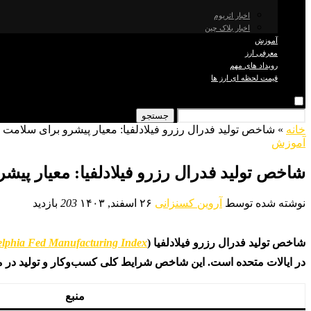
اخبار اتریوم
اخبار بلاک چین
آموزش
معرفی ارز
رویداد های مهم
قیمت لحظه ای ارز ها
جستجو
خانه
»
شاخص تولید فدرال رزرو فیلادلفیا: معیار پیشرو برای سلامت 
آموزش
شاخص تولید فدرال رزرو فیلادلفیا: معیار پیش
نوشته شده توسط
آروین کسنزانی
۲۶ اسفند, ۱۴۰۳
203
بازدید
شاخص تولید فدرال رزرو فیلادلفیا (
elphia Fed Manufacturing Index
در ایالات متحده است. این شاخص شرایط کلی کسب‌وکار و تولید در 
منبع