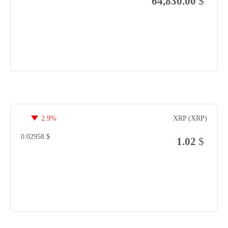
64,830.00
$
2.9%
XRP (XRP)
0.02958
$
1.02
$