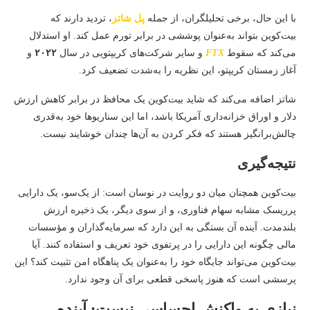
با این حال، برخی تحلیلگران، از جمله
پل شاتز
، تردید دارند که
بیت‌کوین بتواند به‌عنوان پوششی در برابر تورم عمل کند. او استدلال
می‌کند که سقوط
FTX
و سایر شرکت‌های کریپتویی در سال
۲۰۲۲
و
آغاز زمستان کریپتو، این نظریه را به‌شدت تضعیف کرد.
شاتز اضافه می‌کند که شاید بیت‌کوین یک محافظ در برابر کاهش ارزش
دلار و اوراق خزانه‌داری آمریکا باشد، اما این سناریوها خود به‌قدری
چالش‌برانگیز هستند که فکر کردن به آن‌ها چندان خوشایند نیست.
نتیجه‌گیری
بیت‌کوین همچنان میان دو روایت در نوسان است: از یک‌سو، یک دارایی
پرریسک مشابه سهام فناوری، و از سوی دیگر، یک ذخیره ارزش
بلندمدت. آینده آن بستگی به این دارد که سرمایه‌گذاران و مؤسسات
مالی چگونه این دارایی را در پرتفوی خود تعریف و استفاده کنند. آیا
بیت‌کوین می‌تواند جایگاه خود را به‌عنوان یک پناهگاه امن تثبیت کند؟ این
پرسشی است که هنوز پاسخی قطعی برای آن وجود ندارد.
نیازی به واکنش احساسی نیست: آینده