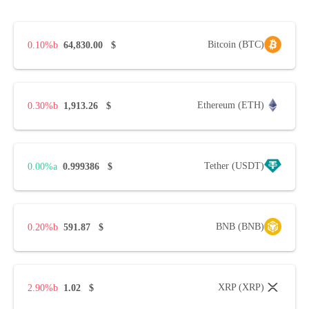
Bitcoin (BTC)
0.10%
64,830.00
$
Ethereum (ETH)
0.30%
1,913.26
$
Tether (USDT)
0.00%
0.999386
$
BNB (BNB)
0.20%
591.87
$
XRP (XRP)
2.90%
1.02
$