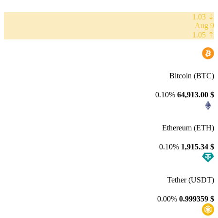
⇣ 1.03
9 Aug
⇡ 1.05
Bitcoin (BTC)
0.10%
64,913.00
$
Ethereum (ETH)
0.10%
1,915.34
$
Tether (USDT)
0.00%
0.999359
$