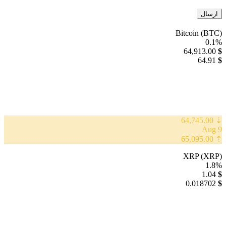
Bitcoin (BTC)
0.1%
64,913.00
$
64.91
$
⇣ 64,745.00
9 Aug
⇡ 65,095.00
XRP (XRP)
1.8%
1.04
$
0.018702
$