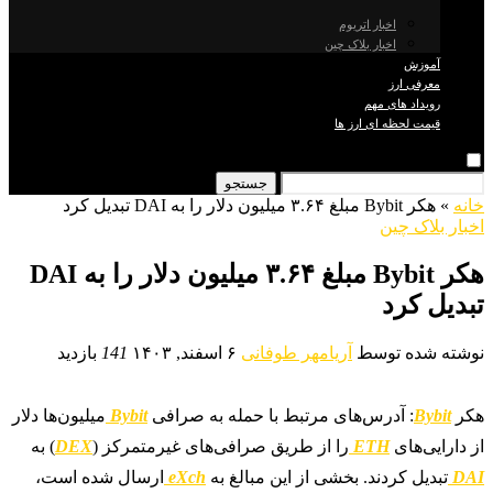
اخبار اتریوم
اخبار بلاک چین
آموزش
معرفی ارز
رویداد های مهم
قیمت لحظه ای ارز ها
جستجو
خانه
»
هکر Bybit مبلغ ۳.۶۴ میلیون دلار را به DAI تبدیل کرد
اخبار بلاک چین
هکر Bybit مبلغ ۳.۶۴ میلیون دلار را به DAI
تبدیل کرد
نوشته شده توسط
آریامهر طوفانی
۶ اسفند, ۱۴۰۳
141
بازدید
هکر
Bybit
: آدرس‌های مرتبط با حمله به صرافی
Bybit
میلیون‌ها دلار
از دارایی‌های
ETH
را از طریق صرافی‌های غیرمتمرکز (
DEX
) به
DAI
تبدیل کردند. بخشی از این مبالغ به
eXch
ارسال شده است،