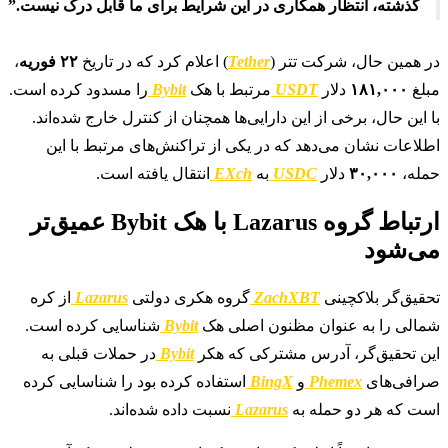
گذشته، انتظار همکاری در این شرایط برای ما قابل درک نیست.”
در همین حال، شرکت تتر (
Tether
) اعلام کرد که در تاریخ
۲۲ فوریه
،
مبلغ
۱۸۱,۰۰۰
دلار
USDT
مرتبط با هک
Bybit
را مسدود کرده است.
با این حال، برخی از این دارایی‌ها همچنان از کنترل خارج شده‌اند.
اطلاعات نشان می‌دهد که در یکی از تراکنش‌های مرتبط با این
حمله،
۳۰,۰۰۰
دلار
USDC
به
EXch
انتقال یافته است.
ارتباط گروه Lazarus با هک Bybit عمیق‌تر
می‌شود
تحقیق‌گر بلاکچینی
ZachXBT
گروه هکری دولتی
Lazarus
از کره
شمالی را به عنوان مظنون اصلی هک
Bybit
شناسایی کرده است.
این تحقیق‌گر، آدرس مشترکی که هکر
Bybit
در حملات قبلی به
صرافی‌های
Phemex
و
BingX
استفاده کرده بود را شناسایی کرده
است که هر دو حمله به
Lazarus
نسبت داده شده‌اند.