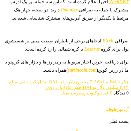
ZachXBT
اخیراً اعلام کرده است که این سه حمله نیز یک آدرس
مشترک با حمله به صرافی
Poloniex
دارند. در نتیجه، چهار هک
مرتبط با یکدیگر از طریق آدرس‌های مشترک شناسایی شده‌اند.
صرافی
EXch
ادعاهای برخی از ناظران صنعت مبنی بر شستشوی
پول برای گروه
Lazarus
یا کره شمالی را رد کرده است.
برای دریافت اخرین اخبار مربوط به رمزارز ها و بازار های کریپتو با
ما در زرین کوین(
zarrincoin.com
)همراه باشید.
هکر Bybit مبلغ ۳.۶۴ میلیون دلار را به DAI تبدیل کرد،تبدیل مبلغ
۳.۶۴ میلیون دلار به DAI،هکر Bybit،ارز DAI
0 دیدگاه
0
فیسبوک
توییتر
پینترست
ایمیل
آریامهر طوفانی
پست قبلی