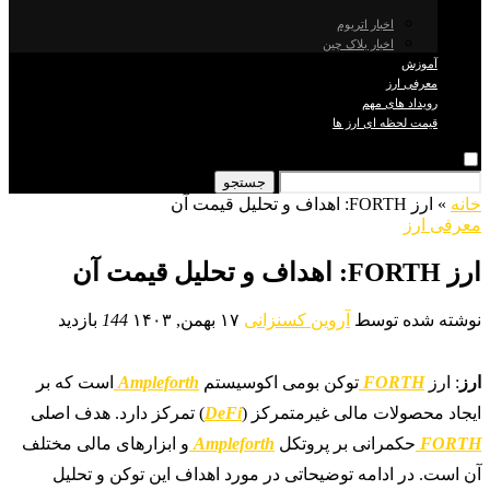
اخبار اتریوم
اخبار بلاک چین
آموزش
معرفی ارز
رویداد های مهم
قیمت لحظه ای ارز ها
جستجو
خانه
»
ارز FORTH: اهداف و تحلیل قیمت آن
معرفی ارز
ارز FORTH: اهداف و تحلیل قیمت آن
نوشته شده توسط
آروین کسنزانی
۱۷ بهمن, ۱۴۰۳
144
بازدید
ارز
: ارز
FORTH
توکن بومی اکوسیستم
Ampleforth
است که بر
ایجاد محصولات مالی غیرمتمرکز (
DeFi
) تمرکز دارد. هدف اصلی
FORTH
حکمرانی بر پروتکل
Ampleforth
و ابزارهای مالی مختلف
آن است. در ادامه توضیحاتی در مورد اهداف این توکن و تحلیل