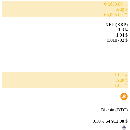
⇣ 64,880.00
9 Aug
⇡ 65,095.00
XRP (XRP)
1.8%
1.04
$
0.018702
$
⇣ 1.03
9 Aug
⇡ 1.05
Bitcoin (BTC)
0.10%
64,913.00
$