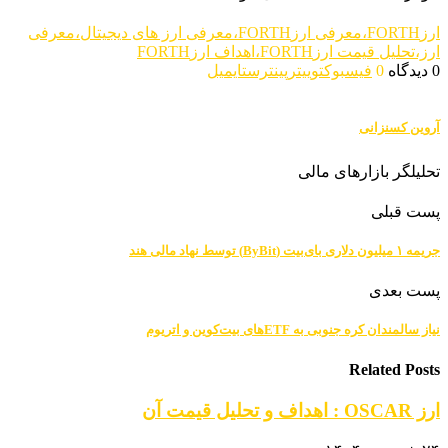
ارزFORTH،معرفی ارزFORTH،معرفی ارز های دیجیتال،معرفی
ارز،تحلیل قیمت ارزFORTH،اهداف ارزFORTH
0 دیدگاه
0
فیسبوک
توییتر
پینترست
ایمیل
آروین کسنزانی
تحلیلگر بازارهای مالی
پست قبلی
جریمه ۱ میلیون دلاری بای‌بیت (ByBit) توسط نهاد مالی هند
پست بعدی
نیاز سالمندان کره جنوبی به ETF‌های بیت‌کوین و اتریوم
Related Posts
ارز OSCAR : اهداف و تحلیل قیمت آن