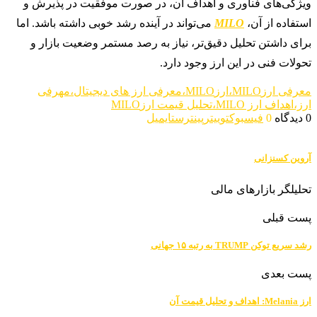
ویژگی‌های فناوری و اهداف آن، در صورت موفقیت در پذیرش و
استفاده از آن،
MILO
می‌تواند در آینده رشد خوبی داشته باشد. اما
برای داشتن تحلیل دقیق‌تر، نیاز به رصد مستمر وضعیت بازار و
تحولات فنی در این ارز وجود دارد.
معرفی ارزMILO،ارزMILO،معرفی ارز های دیجیتال،مهرفی
ارز،اهداف ارز MILO،تحلیل قیمت ارزMILO
0 دیدگاه
0
فیسبوک
توییتر
پینترست
ایمیل
آروین کسنزانی
تحلیلگر بازارهای مالی
پست قبلی
رشد سریع توکن TRUMP به رتبه ۱۵ جهانی
پست بعدی
ارز Melania: اهداف و تحلیل قیمت آن