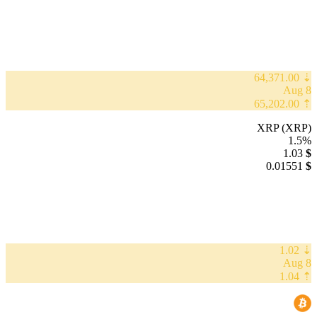
⇣ 64,371.00
8 Aug
⇡ 65,202.00
XRP (XRP)
1.5%
1.03
$
0.01551
$
⇣ 1.02
8 Aug
⇡ 1.04