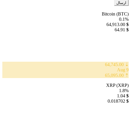
Bitcoin (BTC)
0.1%
64,913.00
$
64.91
$
⇣ 64,745.00
9 Aug
⇡ 65,095.00
XRP (XRP)
1.8%
1.04
$
0.018702
$