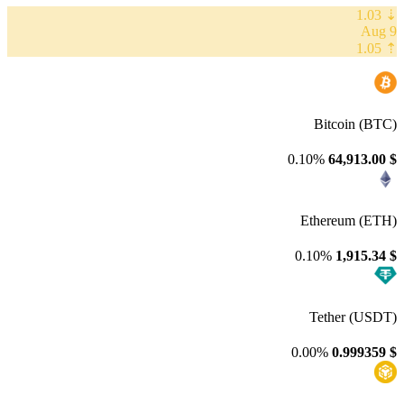
⇣ 1.03
9 Aug
⇡ 1.05
Bitcoin (BTC)
0.10%
64,913.00
$
Ethereum (ETH)
0.10%
1,915.34
$
Tether (USDT)
0.00%
0.999359
$