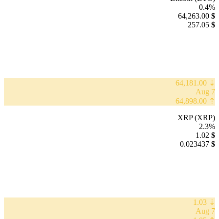
0.4%
64,263.00
$
257.05
$
⇣ 64,181.00
7 Aug
⇡ 64,898.00
XRP (XRP)
2.3%
1.02
$
0.023437
$
⇣ 1.03
7 Aug