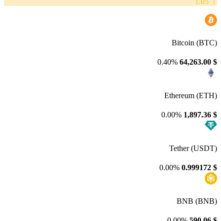
⇡ 1.05
Bitcoin (BTC)
0.40%
64,263.00
$
Ethereum (ETH)
0.00%
1,897.36
$
Tether (USDT)
0.00%
0.999172
$
BNB (BNB)
0.00%
590.06
$