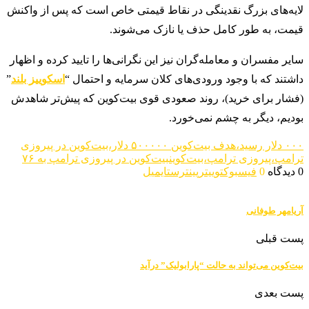
لایه‌های بزرگ نقدینگی در نقاط قیمتی خاص است که پس از واکنش
قیمت، به طور کامل حذف یا نازک می‌شوند.
سایر مفسران و معامله‌گران نیز این نگرانی‌ها را تایید کرده و اظهار
داشتند که با وجود ورودی‌های کلان سرمایه و احتمال “
اسکوییز بلند
”
(فشار برای خرید)، روند صعودی قوی بیت‌کوین که پیش‌تر شاهدش
بودیم، دیگر به چشم نمی‌خورد.
۰۰۰ دلار رسید،هدف بیت‌کوین ۵۰۰
۰۰۰ دلار،بیت‌کوین در پیروزی
ترامپ،پیروزی ترامپ،بیت‌کوین
بیت‌کوین در پیروزی ترامپ به ۷۶
0 دیدگاه
0
فیسبوک
توییتر
پینترست
ایمیل
آریامهر طوفانی
پست قبلی
بیت‌کوین می‌تواند به حالت “پارابولیک” درآید
پست بعدی