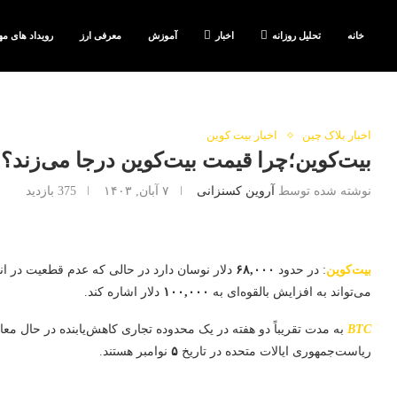
خانه
تحلیل روزانه
اخبار
آموزش
معرفی ارز
رویداد های مه
اخبار بلاک چین
اخبار بیت کوین
بیت‌کوین؛چرا قیمت بیت‌کوین درجا می‌زند؟
نوشته شده توسط
آروین کسنزانی
۷ آبان, ۱۴۰۳
375
بازدید
بیت‌کوین
: در حدود
۶۸,۰۰۰
دلار نوسان دارد در حالی که عدم قطعیت در ان
می‌تواند به افزایش بالقوه‌ای به
۱۰۰,۰۰۰
دلار اشاره کند.
BTC
به مدت تقریباً دو هفته در یک محدوده تجاری کاهش‌یابنده در حال معا
ریاست‌جمهوری ایالات متحده در تاریخ
۵
نوامبر هستند.