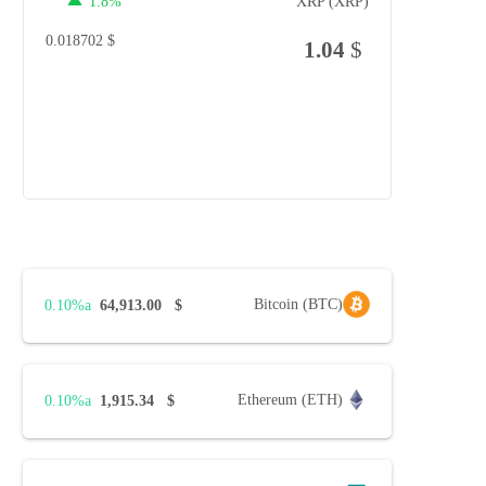
1.8%
XRP (XRP)
0.018702
$
1.04
$
Bitcoin (BTC)
0.10%
64,913.00
$
Ethereum (ETH)
0.10%
1,915.34
$