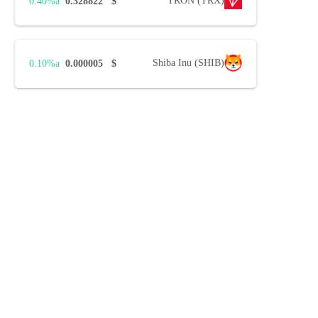
TRON (TRX)
0.40%
0.328822
$
Shiba Inu (SHIB)
0.10%
0.000005
$