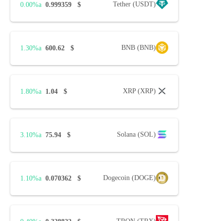
Tether (USDT)
0.00%
0.999359
$
BNB (BNB)
1.30%
600.62
$
XRP (XRP)
1.80%
1.04
$
Solana (SOL)
3.10%
75.94
$
Dogecoin (DOGE)
1.10%
0.070362
$