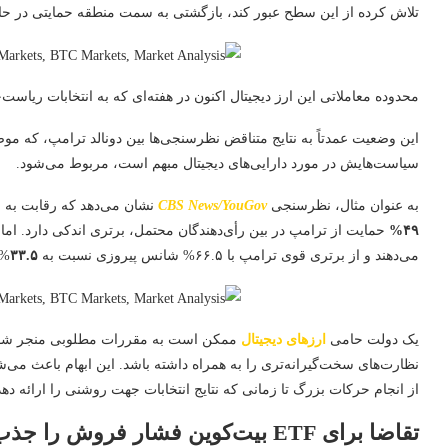
تلاش کرده از این سطح عبور کند، بازگشتی به سمت منطقه حمایتی در حا
محدوده معاملاتی این ارز دیجیتال اکنون در هفته‌ای که به انتخابات ریاس
این وضعیت عمدتاً به نتایج متناقض نظرسنجی‌ها بین دونالد ترامپ، که موضع
سیاست‌هایش در مورد دارایی‌های دیجیتال مبهم است، مربوط می‌شود.
به عنوان مثال، نظرسنجی
CBS News/YouGov
نشان می‌دهد که رقابت به
۴۹%
حمایت از ترامپ در بین رأی‌دهندگان محتمل، برتری اندکی دارد. اما
می‌دهند و از برتری قوی ترامپ با ۶۶.۵% شانس پیروزی نسبت به
۳۳.۵
% 
یک دولت حامی
ارزهای دیجیتال
ممکن است به مقررات مطلوبی منجر شود، 
نظارت‌های سخت‌گیرانه‌تری را به همراه داشته باشد. این ابهام باعث می‌شو
از انجام حرکات بزرگ تا زمانی که نتایج انتخابات جهت روشنی را ارائه دهد
تقاضا برای ETF بیت‌کوین فشار فروش را جذب می‌کند