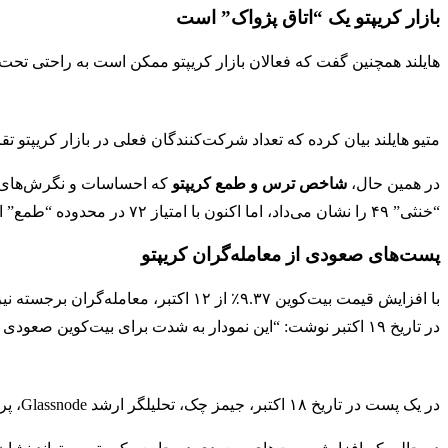
بازار کریپتو یک “اتاق پژواک” است
هایلند همچنین گفت که فعالان بازار کریپتو ممکن است به راحتی تحت ت
متیو هایلند بیان کرده که تعداد شرکت‌کنندگان فعلی در بازار کریپتو تقریباً ۱۰٪ از تعدادشان در سال ۲۰۲۱ و حدود ۵۰٪ از تعداد اوایل سال ۲۴
در همین حال،
شاخص ترس و طمع کریپتو
“خنثی” ۴۹ را نشان می‌داد، اما اکنون با امتیاز ۷۲ در محدوده “طمع” است.
پست‌های صعودی از معامله‌گران کریپتو
در تاریخ ۱۹ اکتبر نوشت: “این نمودار به شدت برای بیت‌کوین صعودی است.”
در یک پست در تاریخ ۱۸ اکتبر، جیمز چک، تحلیلگر ارشد Glassnode، پرسید: “آیا نموداری صعودی‌تر از بیت‌کوین در حال حاضر وجود دارد؟”