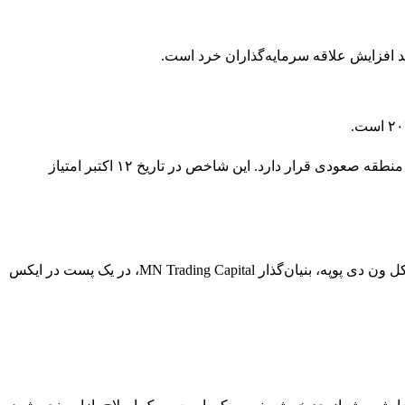
ند افزایش علاقه سرمایه‌گذاران خرد است.
که احساسات و نگرش‌های فعلی نسبت به بیت‌کوین و بازار گسترده‌تر کریپتو را نشان می‌دهد، در منطقه صعودی قرار دارد. این شاخص در تاریخ ۱۲ اکتبر امتیاز
با افزایش قیمت بیت‌کوین ۹.۳۷٪ از ۱۲ اکتبر، معامله‌گران برجسته نیز احساسات صعودی خود را در پست‌های تحلیلی خود ابراز کرده‌اند. مایکل ون دی پوپه، بنیان‌گذار MN Trading Capital، در یک پست در ایکس