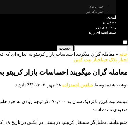
اخبار اتریوم
اخبار بلاک چین
آموزش
معرفی ارز
رویداد های مهم
قیمت لحظه ای ارز ها
جستجو
خانه
»
معامله گران میگویند احساسات بازار کریپتو به اندازه ای ک
اخبار بلاک چین
اخبار بیت کوین
معامله گران میگویند احساسات بازار کریپتو 
نوشته شده توسط
شاهین احمدزاده
۲۸ مهر, ۱۴۰۳
273
بازدید
قیمت بیت‌کوین با نزدیک شدن به ۰۰
صعودی نشده است.
متیو هایلند، تحلیل‌گر مستقل کریپتو، در پستی در ایکس در تاریخ ۱۸ اکتبر اظهار داشت: “فکر نمی‌کنم احساسات بازار در حال حاضر خیلی صعودی باشد.”