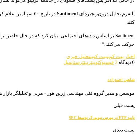
در حالی که افزایش پست‌های صعودی در جامعه کریپتو می‌تواند نشان
پلتفرم تحلیل درون‌زنجیره‌ای
Santiment
در تاریخ ۳۰ سپتام
کنند.
حرکت می‌کنند.”
اخبار بیت کوین
بیت کوین
تحلیل خبری
0 دیدگاه
2
فیسبوک
توییتر
پینترست
ایمیل
شاهین احمدزاده
موسس و مدیر گروه فنی مهندسی زرین هور - مربی و تحلیلگر بازار ه
پست قبلی
تایید ETF در بورس نیویورک توسط SEC
پست بعدی