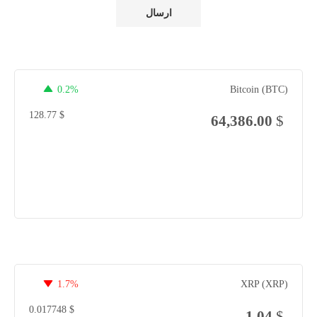
0.2%
Bitcoin (BTC)
128.77
$
64,386.00
$
1.7%
XRP (XRP)
0.017748
$
1.04
$