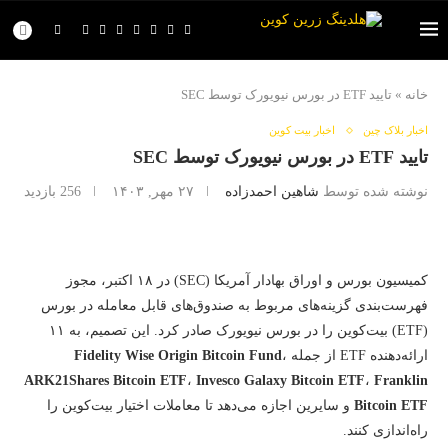
خانه
»
تایید ETF در بورس نیویورک توسط SEC
اخبار بلاک چین
اخبار بیت کوین
تایید ETF در بورس نیویورک توسط SEC
نوشته شده توسط
شاهین احمدزاده
۲۷ مهر, ۱۴۰۳
256
بازدید
کمیسیون بورس و اوراق بهادار آمریکا (SEC) در ۱۸ اکتبر، مجوز
فهرست‌بندی گزینه‌های مربوط به صندوق‌های قابل معامله در بورس
(ETF) بیت‌کوین را در بورس نیویورک صادر کرد. این تصمیم، به ۱۱
ارائه‌دهنده ETF از جمله
،
Fidelity Wise Origin Bitcoin Fund
ARK21Shares Bitcoin ETF
،
Invesco Galaxy Bitcoin ETF
،
Franklin
Bitcoin ETF
و سایرین اجازه می‌دهد تا معاملات اختیار بیت‌کوین را
راه‌اندازی کنند.