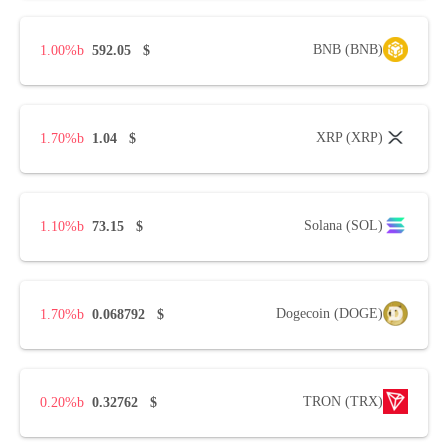
BNB (BNB)
1.00%
592.05
$
XRP (XRP)
1.70%
1.04
$
Solana (SOL)
1.10%
73.15
$
Dogecoin (DOGE)
1.70%
0.068792
$
TRON (TRX)
0.20%
0.32762
$