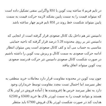
در تایم فریم 4 ساعته بیت کوین با RSI واگرایی منفی تشکیل داده است
که میتواند قیمت را به سمت پایین بشکند لازمه حرکت قیمت به سمت
پایین میتواند شکست خط روند در RSI تایم فریم چهار ساعته باشد
دامینس تتر هم داخل یک کانال صعودی قرار گرفته است از انجایی که
دامینس تتر بر روی محدوده 5.28 درصد قرار گرفته که ناحیه حمایتی
مناسبی به حساب می آید و کف کانال صعودی است پس میتوان انتظار
ادامه حرکت صعودی به سمت کانال و ریزش بیت کوین را داشته باشیم
در صورت شکست کانال صعودی دامینس تتر حرکت قدرتمند صعودی
بیت کوین میتواند اتفاق بیافتد
چون بیت کوین در محدوده مقاومت قرار دارد معاملات خرید منطقی به
نظر نمیرسد اما احتمال تست مجدد مقاومت توسط خریداران وجود
دارد به نظر میرسد خرس ها (فروشنده ها ) آماده فروش در اودر بلاک
هستند و بتوانند قیمت را به سمت اوردر بلاک ها خرید 65600 و 62500
هدایت کند در صورت شکست اوردر بلاک فروش 67900 باید منتظر