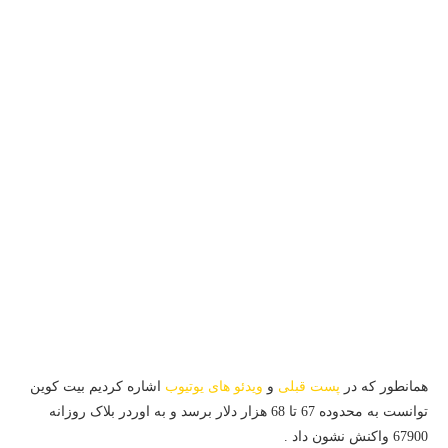
همانطور که در
پست قبلی
و
ویدئو های یوتیوب
اشاره کردیم بیت کوین
توانست به محدوده 67 تا 68 هزار دلار برسد و به اوردر بلاک روزانه
67900 واکنش نشون داد .