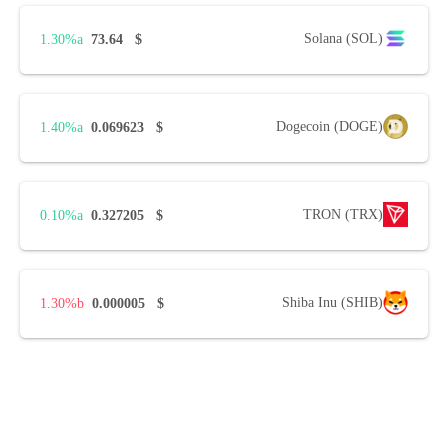
Solana (SOL)
1.30%
73.64
$
Dogecoin (DOGE)
1.40%
0.069623
$
TRON (TRX)
0.10%
0.327205
$
Shiba Inu (SHIB)
1.30%
0.000005
$