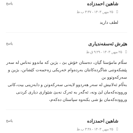
شاهین احمدزاده
پاسخ
۲۵ مهر, ۱۴۰۳ - ۳:۳۷ ب.ظ
لطف دارید
هێرش ئەسفەندیاری
پاسخ
۲۵ مهر, ۱۴۰۳ - ۹:۲۹ ق.ظ
سڵام مامۆستا گیان، دەستان خۆش بێ ، بژین کە ماندوو نەناس لە سەر
پێشکەوتنی شاگردەکانتان بەردەوام خەریکی زەحمەت کێشانن، بژین و
سەرکەوتوو بن
بەڵام ئەلانیش لە سەر هەردوو لایەنی سەرکەوتن و دابەزینی بیت،کاتی
وروودەکەمان لێ ونە، ئەگەر بە ئەرک نەبێ شێوازی دیاری کردنی
وروودەکەمان بۆ شی بکنەوە سپاستان دەکەم،
شاهین احمدزاده
پاسخ
۲۵ مهر, ۱۴۰۳ - ۳:۳۸ ب.ظ