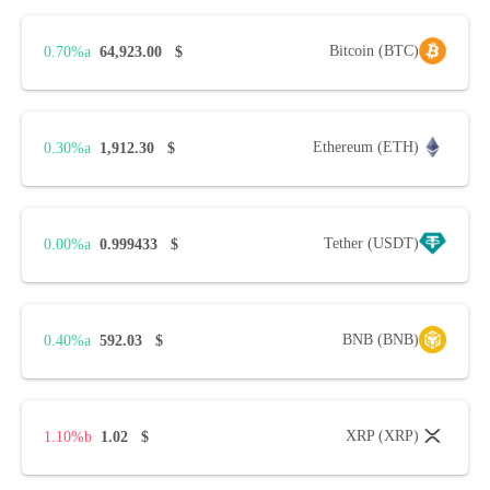
Bitcoin (BTC)
0.70%
64,923.00
$
Ethereum (ETH)
0.30%
1,912.30
$
Tether (USDT)
0.00%
0.999433
$
BNB (BNB)
0.40%
592.03
$
XRP (XRP)
1.10%
1.02
$