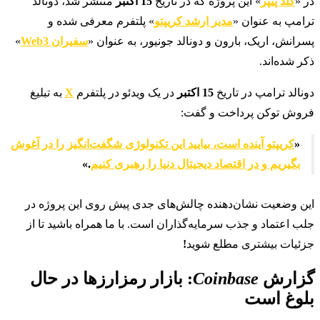
در «
گلد پیپر
» این پروژه که در تاریخ
15
اکتبر
منتشر شد، دونالد
ترامپ به عنوان «
مدیر ارشد کریپتو
» پلتفرم معرفی شده و
پسرانش، اریک، بارون و دونالد جونیور، به عنوان «
سفیران Web3
»
ذکر شده‌اند.
دونالد ترامپ در تاریخ
15 اکتبر
در یک ویدئو در پلتفرم
X
به تبلیغ
فروش توکن پرداخت و گفت:
«
کریپتو آینده است، بیایید این تکنولوژی شگفت‌انگیز را در آغوش
بگیریم و در اقتصاد دیجیتال دنیا را رهبری کنیم
.»
این وضعیت نشان‌دهنده چالش‌های جدی پیش روی این پروژه در
جلب اعتماد و جذب سرمایه‌گذاران است. با ما همراه باشید تا از
جزئیات بیشتری مطلع شوید
!
گزارش
Coinbase
: بازار رمزارزها در حال
بلوغ است