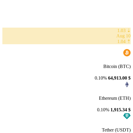
⇣ 1.03
10 Aug
⇡ 1.04
Bitcoin (BTC)
0.10%
64,913.00
$
Ethereum (ETH)
0.10%
1,915.34
$
Tether (USDT)