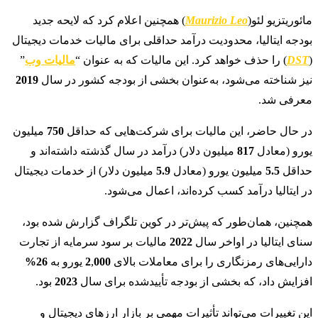
مائوریتزیو لئو(
Maurizio Leo
) همچنین اعلام کرد که لایحه جدید
بودجه ایتالیا، محدودیت درآمد حداقلی برای مالیات خدمات دیجیتال
(
DST
) را حذف خواهد کرد. این مالیات که به عنوان “
مالیات وب
”
نیز شناخته می‌شود، به‌عنوان بخشی از بودجه کشور در سال
2019
معرفی شد.
در حال حاضر، این مالیات برای شرکت‌هایی که حداقل
750
میلیون
یورو (معادل
817
میلیون دلار) درآمد در سال گذشته داشته‌اند و
حداقل
5.5
میلیون یورو (معادل
5.9
میلیون دلار) از خدمات دیجیتال
در ایتالیا درآمد کسب کرده‌اند، اعمال می‌شود.
همچنین، همان‌طور که پیش‌تر در کوین تلگراف گزارش شده بود،
سنای ایتالیا در اواخر سال
2022
مالیات بر سود سرمایه از تجارت
دارایی‌های رمزنگاری را برای معاملات بالای
000
,
2
یورو به
26%
افزایش داد، که بخشی از بودجه تأییدشده برای سال
2023
بود.
این تغییرات می‌تواند تأثیرات مهمی بر بازار ارزهای دیجیتال و