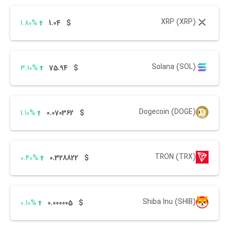
XRP (XRP)
1.80%
1.04
$
Solana (SOL)
3.10%
75.94
$
Dogecoin (DOGE)
1.10%
0.070362
$
TRON (TRX)
0.40%
0.328822
$
Shiba Inu (SHIB)
0.10%
0.000005
$