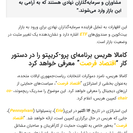
مشاوران و سرمایه‌گذاران نهادی هستند که به آرامی به
این بازار وارد می‌شوند.”
این اظهارات به تمایل فزاینده سرمایه‌گذاران نهادی برای ورود به بازار
بیت‌کوین و صندوق‌های
ETF
اشاره دارد و نشان‌دهنده یک تغییر مثبت در
وضعیت بازار است.
کامالا هریس برنامه‌ای پرو-کریپتو را در دستور
کار “
اقتصاد فرصت
” معرفی خواهد کرد
کامالا هریس، نامزد دموکرات انتخابات ریاست‌جمهوری ایالات متحده،
به‌عنوان بخشی از استراتژی “
اقتصاد فرصت
“، سیاست‌های حمایتی از
ارزهای دیجیتال را معرفی خواهد کرد. این موضوع را سدریک ریچموند،
co-
chair
کمپین هریس، اعلام کرد.
این استراتژی در تاریخ
14 اکتبر
در ایری(
Erie
)، پنسیلوانیا (
Pennsylvani
)،
جایی که هریس در حال برگزاری کمپین است، ارائه خواهد شد. “
اقتصاد
فرصت
” به‌طور خاص به تقویت حمایت از کارآفرینان و صاحبان مشاغل