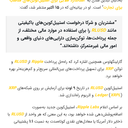
به‌دنبال تبدیل شدن به “
استاندارد طلایی برای استیبل‌کوین‌های مناسب
برای تجارت
” است. او در بیانیه‌ای که در
15 اکتبر
منتشر شد، گفت:
“مشتریان و شرکا درخواست استیبل‌کوین‌های باکیفیتی
مانند
RLUSD
را برای استفاده در موارد مالی مختلف، از
جمله پرداخت‌ها، توکن‌سازی دارایی‌های دنیای واقعی و
امور مالی غیرمتمرکز، داشته‌اند.”
گارلینگهاوس همچنین اشاره کرد که راه‌حل پرداخت
Ripple
از
RLUSD
و
توکن
XRP
برای تسهیل پرداخت‌های بین‌المللی سریع‌تر و کم‌هزینه‌تر بهره
خواهد برد.
استیبل‌کوین
RLUSD
در تاریخ
9 اوت
برای آزمایش بر روی شبکه‌های
XRP
) و اتریوم راه‌اندازی شد.
XRPL
(
Ledger
بر اساس اعلام
Ripple Labs
، استیبل‌کوین جدید به‌صورت
اضافه‌پوشش‌دهی شده خواهد بود، به این معنی که هر واحد از
RLUSD
با
ذخایر دلار آمریکا یا معادل‌های نقدی کوتاه‌مدت به نسبت
1:1
پشتیبانی