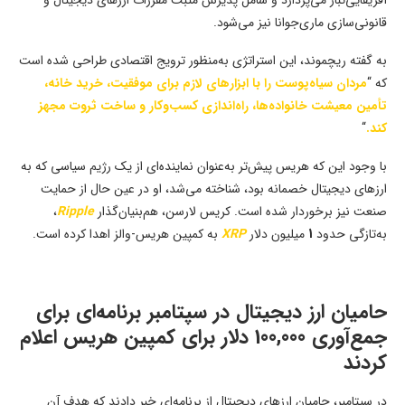
آفریقایی‌تبار می‌پردازد و شامل پذیرش مثبت مقررات ارزهای دیجیتال و
قانونی‌سازی ماری‌جوانا نیز می‌شود.
به گفته ریچموند، این استراتژی به‌منظور ترویج اقتصادی طراحی شده است
که “
مردان سیاه‌پوست را با ابزارهای لازم برای موفقیت، خرید خانه،
تأمین معیشت خانواده‌ها، راه‌اندازی کسب‌وکار و ساخت ثروت مجهز
کند.
“
با وجود این که هریس پیش‌تر به‌عنوان نماینده‌ای از یک رژیم سیاسی که به
ارزهای دیجیتال خصمانه بود، شناخته می‌شد، او در عین حال از حمایت
صنعت نیز برخوردار شده است. کریس لارسن، هم‌بنیان‌گذار
Ripple
،
به‌تازگی حدود
1
میلیون دلار
XRP
به کمپین هریس-والز اهدا کرده است.
حامیان ارز دیجیتال در سپتامبر برنامه‌ای برای
جمع‌آوری
100,000
دلار برای کمپین هریس اعلام
کردند
در سپتامبر، حامیان ارزهای دیجیتال از برنامه‌ای خبر دادند که هدف آن