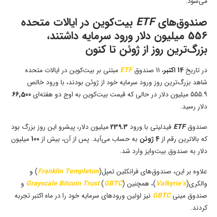
می‌شود.
صندوق‌های
ETF
بیت‌کوین در ایالات متحده
556 میلیون دلار ورود سرمایه داشتند،
بزرگ‌ترین روز از ژوئن تا کنون
در تاریخ
14 اکتبر
، 11 صندوق
ETF
مبتنی بر بیت‌کوین در ایالات متحده
شاهد بزرگ‌ترین روز ورود سرمایه خود از ژوئن بودند، با ورود خالص
555.9 میلیون دلار در حالی که قیمت بیت‌کوین به اوج دو هفته‌ای
66,500
دلار رسید.
صندوق
ETF
فیدلیتی با ورود
239.3
میلیون دلار، پیشرو این روز بزرگ بود
که بالاترین رقم از
4 ژوئن
به حساب می‌آید. پس از آن، بیش از
100
میلیون
دلار به صندوق بیت‌وایز وارد شد.
علاوه بر این، صندوق‌های فرانکلین تمپل‌(
Franklin Templeton
) و
والکری(
Valkyrie’s
)، همچنین
GBTC
(
Grayscale Bitcoin Trust
) و
صندوق مینی
GBTC
نیز اولین ورودهای سرمایه خود را در ماه اکتبر تجربه
کردند.