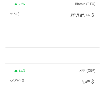
0.1%
Bitcoin (BTC)
64.91
$
64,913.00
$
1.8%
XRP (XRP)
0.018702
$
1.04
$