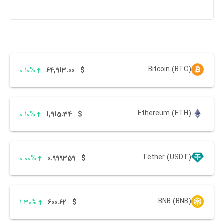
Bitcoin (BTC)
0.10%
64,913.00
$
Ethereum (ETH)
0.10%
1,915.34
$
Tether (USDT)
0.00%
0.999359
$
BNB (BNB)
1.30%
600.62
$