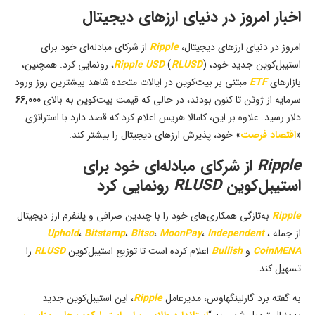
اخبار امروز در دنیای ارزهای دیجیتال
امروز در دنیای ارزهای دیجیتال،
Ripple
از شرکای مبادله‌ای خود برای
استیبل‌کوین جدید خود،
RLUSD
(
Ripple USD
)، رونمایی کرد. همچنین،
بازارهای
ETF
مبتنی بر بیت‌کوین در ایالات متحده شاهد بیشترین روز ورود
سرمایه از ژوئن تا کنون بودند، در حالی که قیمت بیت‌کوین به بالای
66,000
دلار رسید. علاوه بر این، کامالا هریس اعلام کرد که قصد دارد با استراتژی
«
اقتصاد فرصت
» خود، پذیرش ارزهای دیجیتال را بیشتر کند.
Ripple
از شرکای مبادله‌ای خود برای
استیبل‌کوین
RLUSD
رونمایی کرد
Ripple
به‌تازگی همکاری‌های خود را با چندین صرافی و پلتفرم ارز دیجیتال
از جمله
،
Independent
،
MoonPay
،
Bitso
،
Bitstamp
،
Uphold
CoinMENA
و
Bullish
اعلام کرده است تا توزیع استیبل‌کوین
RLUSD
را
تسهیل کند.
به گفته برد گارلینگهاوس، مدیرعامل
Ripple
، این استیبل‌کوین جدید